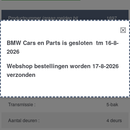
aantal
Productnummer
(graag melden bij
1697
bellen)
:
☒
Model :
E36
BMW Cars en Parts is gesloten tm 16-8-
2026
Carroserie :
Sedan
Webshop bestellingen worden 17-8-2026
Type :
316i
verzonden
Bouwjaar :
1991
Transmissie :
5-bak
Aantal deuren :
4 deurs