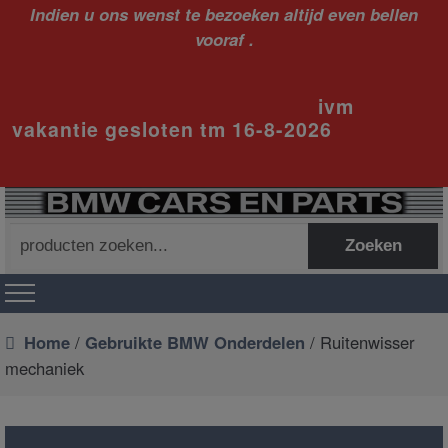
Indien u ons wenst te bezoeken altijd even bellen
vooraf .
ivm
vakantie gesloten tm 16-8-2026
Zoeken
Zoeken
naar:
Home
/
Gebruikte BMW Onderdelen
/ Ruitenwisser
mechaniek