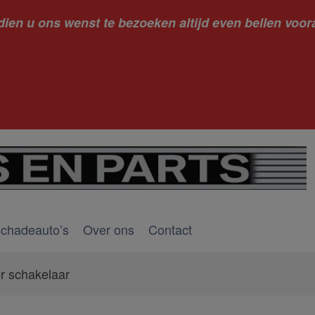
dien u ons wenst te bezoeken altijd even bellen voora
kantie ge
schadeauto’s
Over ons
Contact
r schakelaar