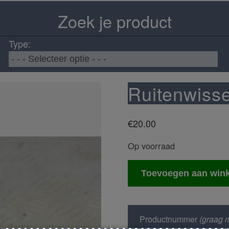
Zoek je product
Type:
Ruitenwisse
€
20.00
Op voorraad
Ruitenwisser
Toevoegen aan win
schakelaar
aantal
Productnummer
(graag m