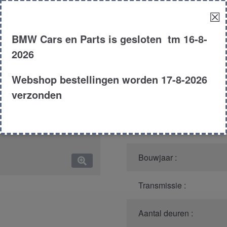
☒
Model :
BMW Cars en Parts is gesloten tm 16-8-
Kleur :
2026
Carroserie :
Webshop bestellingen worden 17-8-2026
verzonden
Motor type :
Type :
Bouwjaar :
Transmissie :
Aantal deuren :