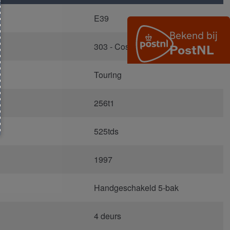
E39
303 - Cosmosschwarz Metallic
Touring
256t1
525tds
1997
Handgeschakeld 5-bak
4 deurs