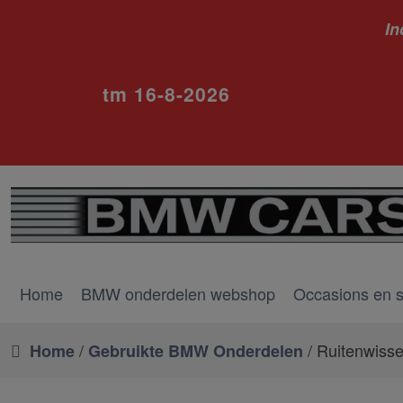
In
ivm va
tm 16-8-2026
Home
BMW onderdelen webshop
Occasions en 
/
/ Ruitenwisse
Home
Gebruikte BMW Onderdelen