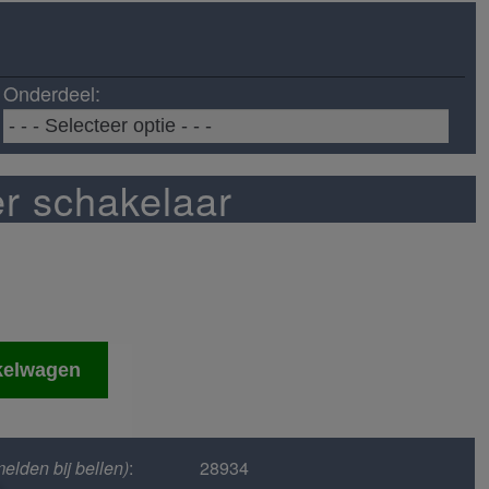
Onderdeel:
r schakelaar
kelwagen
elden bij bellen)
:
28934