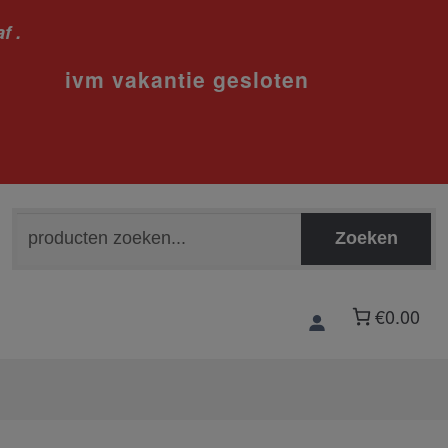
f .
sloten
Zoeken
Zoeken
naar:
€0.00