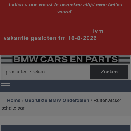
Indien u ons wenst te bezoeken altijd even bellen
vooraf .
ivm
vakantie gesloten tm 16-8-2026
Zoeken
Zoeken
naar:
Home
/
Gebruikte BMW Onderdelen
/ Ruitenwisser
schakelaar