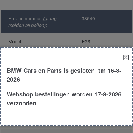
aantal
Productnummer
(graag
38540
melden bij bellen)
:
Model :
E36
☒
Kleur :
303 -
Cosmosschwarz
BMW Cars en Parts is gesloten tm 16-8-
Metallic
2026
Carroserie :
Compact
Webshop bestellingen worden 17-8-2026
verzonden
Motor type :
184s1 m42
Type :
318TI