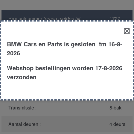
aantal
Productnummer
(graag melden bij
1727
bellen)
:
☒
Model :
E36
BMW Cars en Parts is gesloten tm 16-8-
2026
Carroserie :
Touring
Webshop bestellingen worden 17-8-2026
Type :
328i
verzonden
Bouwjaar :
1995
Transmissie :
5-bak
Aantal deuren :
4 deurs