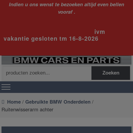
Indien u ons wenst te bezoeken altijd even bellen
vooraf .
ivm
vakantie gesloten tm 16-8-2026
Zoeken
Zoeken
naar:
Home
/
Gebruikte BMW Onderdelen
/
Ruitenwisserarm achter