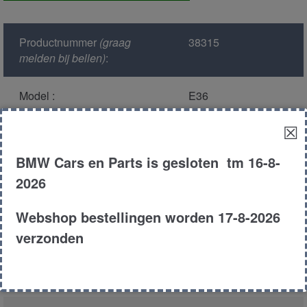
aantal
Productnummer
(graag
38315
melden bij bellen)
:
Model :
E36
☒
Kleur :
303 -
Cosmosschwarz
BMW Cars en Parts is gesloten tm 16-8-
Metallic
2026
Carroserie :
Compact
Webshop bestellingen worden 17-8-2026
verzonden
Motor type :
184s1 m42
Type :
318TI