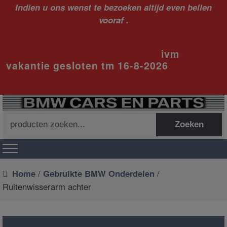
Indien u ons wenst te bezoeken altijd even bellen
vooraf .
ivm
vakantie gesloten tm 16-8-2026
Zoeken
Zoeken
naar:
Home
/
Gebruikte BMW Onderdelen
/
Ruitenwisserarm achter