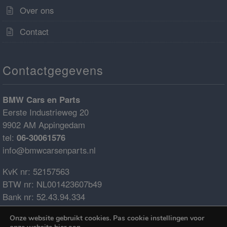
Over ons
Contact
Contactgegevens
BMW Cars en Parts
Eerste Industrieweg 20
9902 AM Appingedam
tel:
06-30061576
info@bmwcarsenparts.nl
KvK nr: 52157563
BTW nr: NL001423607b49
Bank nr: 52.43.94.334
IBAN: NL68ABNA0524394334
Onze website gebruikt cookies. Pas cookie instellingen voor
BIC: ABNANL2A