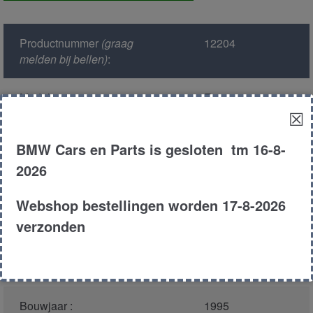
aantal
Productnummer
(graag
12204
melden bij bellen)
:
Model :
E34
☒
Kleur :
305 - Petrol mica
BMW Cars en Parts is gesloten tm 16-8-
Metallic
2026
Carroserie :
Touring
Webshop bestellingen worden 17-8-2026
verzonden
Motor type :
184e2
Type :
518i
Bouwjaar :
1995