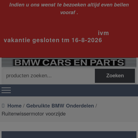
Indien u ons wenst te bezoeken altijd even bellen
vooraf .
ivm
vakantie gesloten tm 16-8-2026
Zoeken
Zoeken
naar:
Home
/
Gebruikte BMW Onderdelen
/
Ruitenwissermotor voorzijde