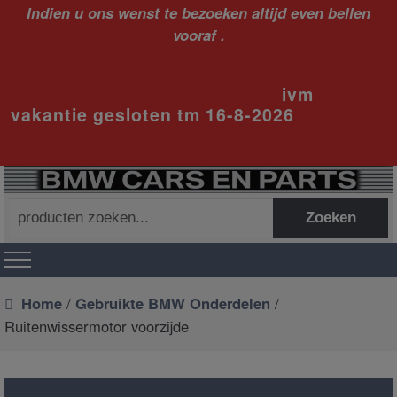
Indien u ons wenst te bezoeken altijd even bellen
vooraf .
ivm
vakantie gesloten tm 16-8-2026
Zoeken
Zoeken
naar:
Home
/
Gebruikte BMW Onderdelen
/
Ruitenwissermotor voorzijde