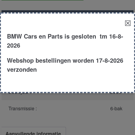
aantal
Productnummer
(graag melden bij
32921
☒
bellen)
:
BMW Cars en Parts is gesloten tm 16-8-
Model :
E46
2026
Carroserie :
Touring
Webshop bestellingen worden 17-8-2026
verzonden
Type :
320d
Bouwjaar :
2003
Transmissie :
6-bak
Aanvullende informatie