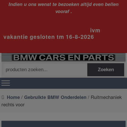
Indien u ons wenst te bezoeken altijd even bellen
vooraf .
ivm
vakantie gesloten tm 16-8-2026
Zoeken
Zoeken
naar:
Home
/
Gebruikte BMW Onderdelen
/ Ruitmechaniek
rechts voor