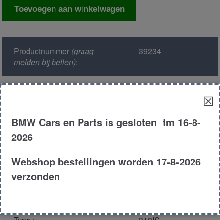
Ruitmechaniek
Toevoegen aan winkelwagen
rechts
voor
aantal
Productnummer
(graag
39234
melden bij bellen)
:
Model :
E36
☒
Kleur :
302 -
BMW Cars en Parts is gesloten tm 16-8-
Madeiraviolett
2026
Metallic
Webshop bestellingen worden 17-8-2026
Carroserie :
Coupe
verzonden
Motor type :
184s1 m42
Type :
318IS