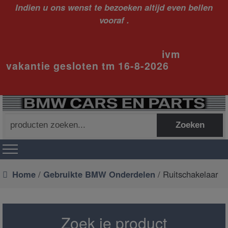
Indien u ons wenst te bezoeken altijd even bellen
vooraf .
ivm
vakantie gesloten tm 16-8-2026
Zoeken
Zoeken
naar:
Home
/
Gebruikte BMW Onderdelen
/ Ruitschakelaar
Zoek je product