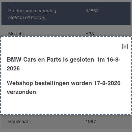
Productnummer
(graag
32863
melden bij bellen)
:
Model :
E38
☒
Kleur :
339 - Aspensilber
Metallic
BMW Cars en Parts is gesloten tm 16-8-
2026
Carroserie :
Sedan
Webshop bestellingen worden 17-8-2026
Motor type :
286S1
verzonden
Type :
728i
Bouwjaar :
1997