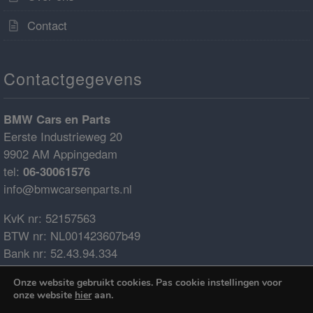
Contact
Contactgegevens
BMW Cars en Parts
Eerste Industrieweg 20
9902 AM Appingedam
tel:
06-30061576
info@bmwcarsenparts.nl
KvK nr: 52157563
BTW nr: NL001423607b49
Bank nr: 52.43.94.334
IBAN: NL68ABNA0524394334
Onze website gebruikt cookies. Pas cookie instellingen voor
BIC: ABNANL2A
onze website
hier
aan.
€0.00