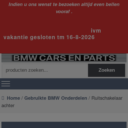
Indien u ons wenst te bezoeken altijd even bellen
vooraf .
ivm
vakantie gesloten tm 16-8-2026
Zoeken
Zoeken
naar:
Home
/
Gebruikte BMW Onderdelen
/ Ruitschakelaar
achter