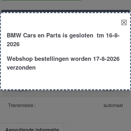
aantal
Productnummer
(graag melden bij
39162
☒
bellen)
:
BMW Cars en Parts is gesloten tm 16-8-
Model :
E46
2026
Carroserie :
Sedan
Webshop bestellingen worden 17-8-2026
verzonden
Type :
330d
Bouwjaar :
2000
Transmissie :
automaat
Aanvullende informatie