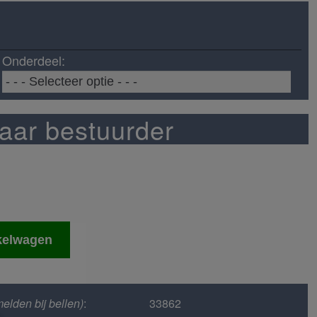
Onderdeel:
aar bestuurder
kelwagen
elden bij bellen)
:
33862