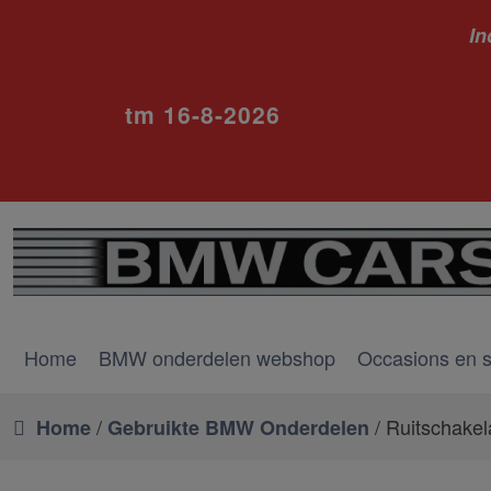
In
ivm va
tm 16-8-2026
Home
BMW onderdelen webshop
Occasions en 
/
/ Ruitschakel
Home
Gebruikte BMW Onderdelen