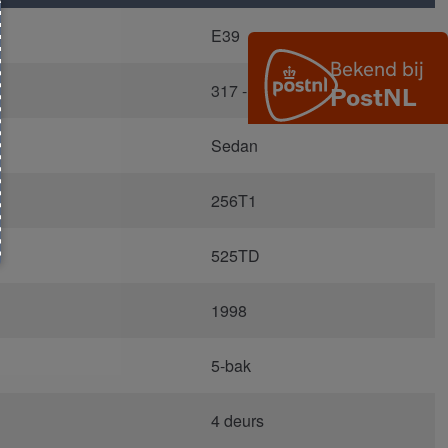
E39
317 - Orientblau Metallic
Sedan
256T1
525TD
1998
5-bak
4 deurs