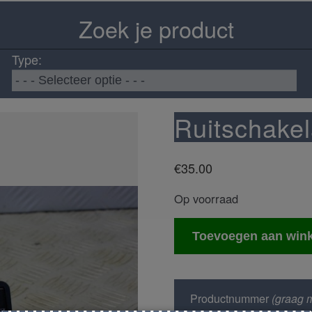
Zoek je product
Type:
Ruitschakel
€
35.00
Op voorraad
Ruitschakelaar
Toevoegen aan win
bestuurder
aantal
Productnummer
(graag m