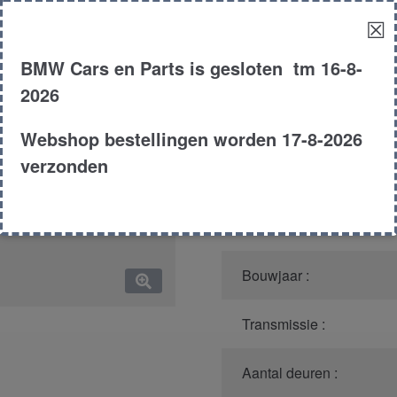
☒
Model :
BMW Cars en Parts is gesloten tm 16-8-
Kleur :
2026
Carroserie :
Webshop bestellingen worden 17-8-2026
verzonden
Motor type :
Type :
Bouwjaar :
Transmissie :
Aantal deuren :