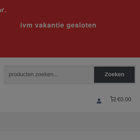
f .
sloten
Zoeken
Zoeken
naar:
€0.00