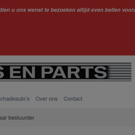
dien u ons wenst te bezoeken altijd even bellen voora
kantie ge
schadeauto’s
Over ons
Contact
aar bestuurder