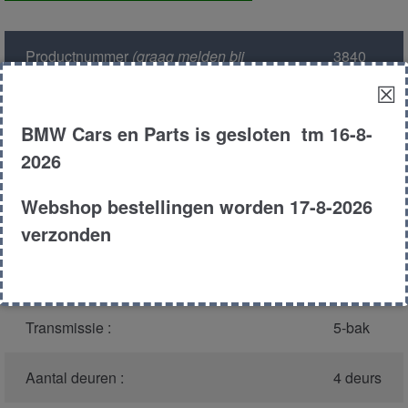
aantal
Productnummer
(graag melden bij
3840
bellen)
:
☒
Model :
E39
BMW Cars en Parts is gesloten tm 16-8-
2026
Carroserie :
Touring
Webshop bestellingen worden 17-8-2026
Type :
525tds
verzonden
Bouwjaar :
1998
Transmissie :
5-bak
Aantal deuren :
4 deurs