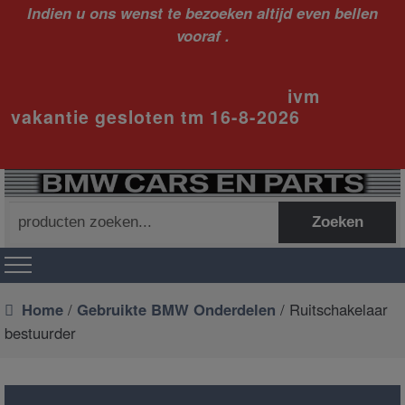
Indien u ons wenst te bezoeken altijd even bellen
vooraf .
ivm
vakantie gesloten tm 16-8-2026
Zoeken
Zoeken
naar:
Home
/
Gebruikte BMW Onderdelen
/ Ruitschakelaar
bestuurder