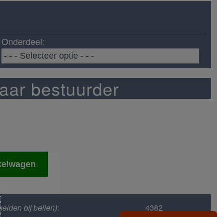
Onderdeel:
aar bestuurder
kelwagen
elden bij bellen)
:
4382