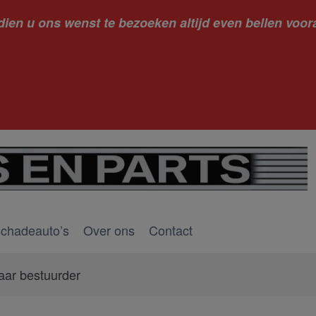
dien u ons wenst te bezoeken altijd even bellen voora
kantie ge
schadeauto’s
Over ons
Contact
aar bestuurder