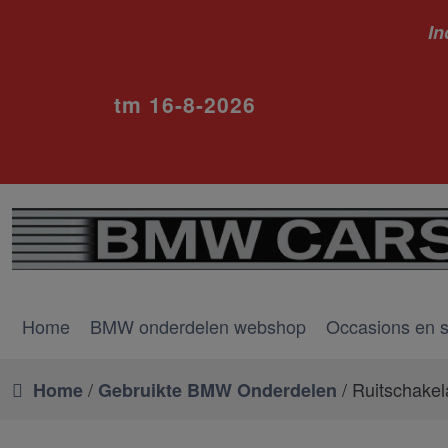
In
ivm va
tm 16-8-2026
Home
BMW onderdelen webshop
Occasions en 
/
/ Ruitschakel
Home
Gebruikte BMW Onderdelen