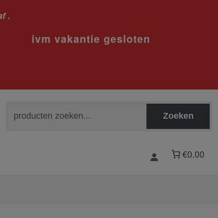
f .
sloten
Zoeken
Zoeken
naar:
€0.00