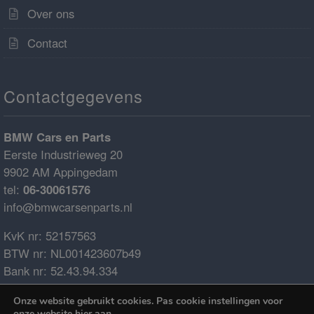
Over ons
Contact
Contactgegevens
BMW Cars en Parts
Eerste Industrieweg 20
9902 AM Appingedam
tel:
06-30061576
info@bmwcarsenparts.nl
KvK nr: 52157563
BTW nr: NL001423607b49
Bank nr: 52.43.94.334
IBAN: NL68ABNA0524394334
Onze website gebruikt cookies. Pas cookie instellingen voor
BIC: ABNANL2A
onze website
hier
aan.