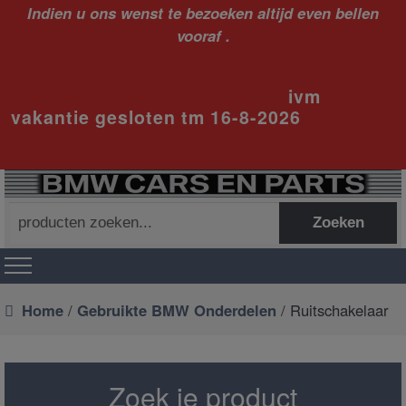
Indien u ons wenst te bezoeken altijd even bellen
vooraf .
ivm
vakantie gesloten tm 16-8-2026
Zoeken
Zoeken
naar:
Home
/
Gebruikte BMW Onderdelen
/ Ruitschakelaar
Zoek je product