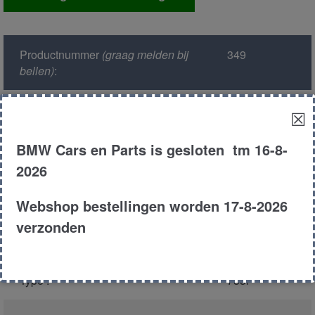
aantal
Productnummer
(graag melden bij
349
bellen)
:
Model :
E38
☒
BMW Cars en Parts is gesloten tm 16-8-
Kleur :
324 oxford
groen
2026
Carroserie :
Sedan
Webshop bestellingen worden 17-8-2026
verzonden
Motor type :
358s1 m62
Type :
735i