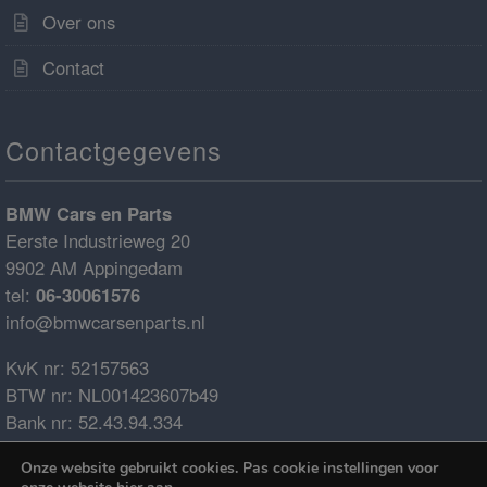
Over ons
Contact
Contactgegevens
BMW Cars en Parts
Eerste Industrieweg 20
9902 AM Appingedam
tel:
06-30061576
info@bmwcarsenparts.nl
KvK nr: 52157563
BTW nr: NL001423607b49
Bank nr: 52.43.94.334
IBAN: NL68ABNA0524394334
Onze website gebruikt cookies. Pas cookie instellingen voor
BIC: ABNANL2A