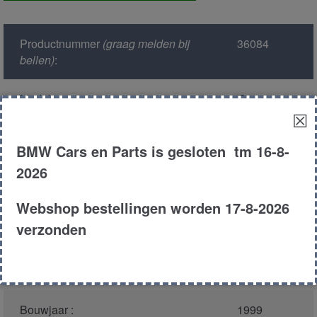
achter
aantal
Productnummer
(graag melden bij
36084
bellen)
:
Model :
E39
☒
Kleur :
390 -
BMW Cars en Parts is gesloten tm 16-8-
Royalrot
2026
Carroserie :
Touring
Webshop bestellingen worden 17-8-2026
verzonden
Motor type :
306d1
Type :
530d
Bouwjaar :
1999