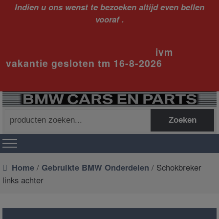
Indien u ons wenst te bezoeken altijd even bellen
vooraf .
ivm
vakantie gesloten tm 16-8-2026
Zoeken
Zoeken
naar:
Home
/
Gebruikte BMW Onderdelen
/ Schokbreker
links achter