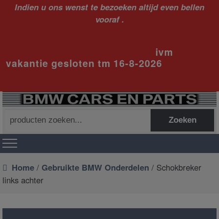
Indien u ons wenst te bezoeken altijd even bellen
vooraf .
ivm
vakantie gesloten tm 16-8-2026
Zoeken
Zoeken
naar:
Home
/
Gebruikte BMW Onderdelen
/ Schokbreker
links achter