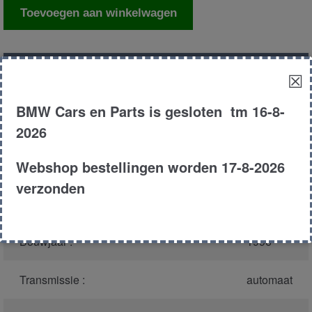
Schokbreker
Toevoegen aan winkelwagen
links
achter
aantal
Productnummer
(graag melden bij
4833
☒
bellen)
:
BMW Cars en Parts is gesloten tm 16-8-
Model :
E39
2026
Webshop bestellingen worden 17-8-2026
Carroserie :
Sedan
verzonden
Type :
523i
Bouwjaar :
1996
Transmissie :
automaat