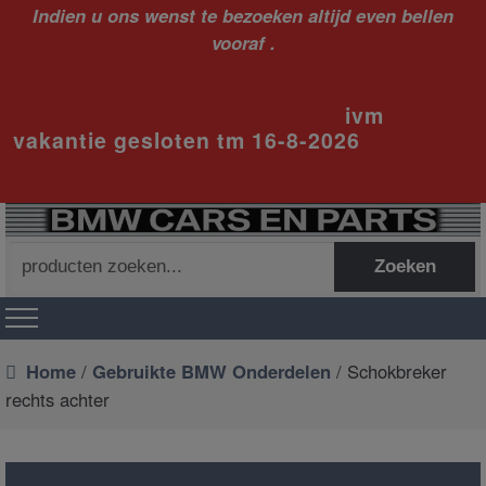
Indien u ons wenst te bezoeken altijd even bellen
vooraf .
ivm
vakantie gesloten tm 16-8-2026
Zoeken
Zoeken
naar:
Home
/
Gebruikte BMW Onderdelen
/ Schokbreker
rechts achter