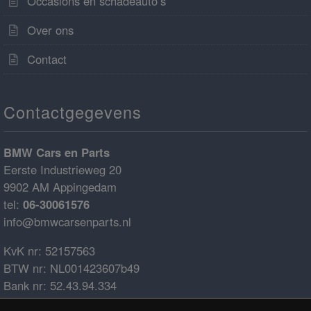
Occasions en schadeauto’s
Over ons
Contact
Contactgegevens
BMW Cars en Parts
Eerste Industrieweg 20
9902 AM Appingedam
tel:
06-30061576
info@bmwcarsenparts.nl
KvK nr: 52157563
BTW nr: NL001423607b49
Bank nr: 52.43.94.334
IBAN: NL68ABNA0524394334