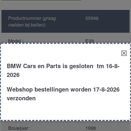
achter
aantal
Productnummer
(graag
55998
melden bij bellen)
:
Model :
E39
☒
Kleur :
309 - Arktissilber
Metallic
BMW Cars en Parts is gesloten tm 16-8-
2026
Carroserie :
Sedan
Webshop bestellingen worden 17-8-2026
Motor type :
206S3
verzonden
Type :
520i
Bouwjaar :
1998