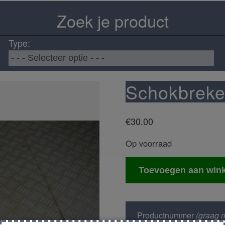
Zoek je product
Type:
Schokbreker
€
30.00
Op voorraad
Schokbreker
Toevoegen aan win
rechts
achter
aantal
Productnummer
(graag m