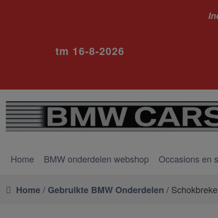
In
ivm va
tm 16-8-2026
Home
BMW onderdelen webshop
Occasions en 
/
/ Schokbreker
Home
Gebruikte BMW Onderdelen