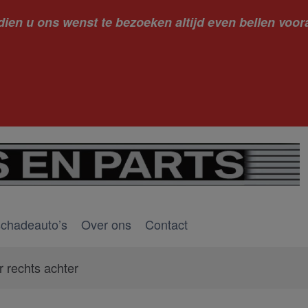
dien u ons wenst te bezoeken altijd even bellen voora
kantie ge
schadeauto’s
Over ons
Contact
 rechts achter