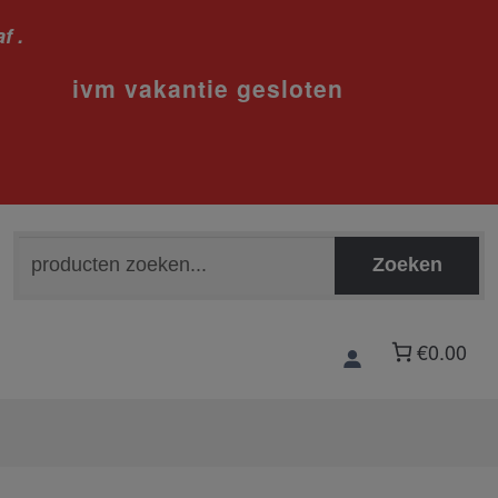
f .
sloten
Zoeken
Zoeken
naar:
€0.00