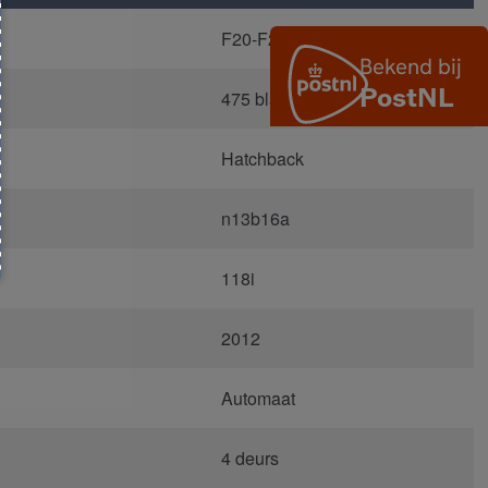
F20-F21
475 black saphire metallic
Hatchback
n13b16a
118i
2012
Automaat
4 deurs