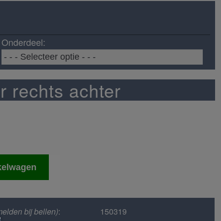
Onderdeel:
 rechts achter
kelwagen
elden bij bellen)
:
150319