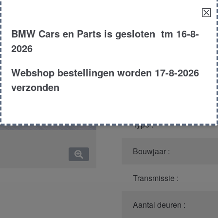
☒
Model :
BMW Cars en Parts is gesloten tm 16-8-
Kleur :
2026
Carroserie :
Webshop bestellingen worden 17-8-2026
verzonden
Motor type :
Type :
Bouwjaar :
Transmissie :
Aantal deuren :