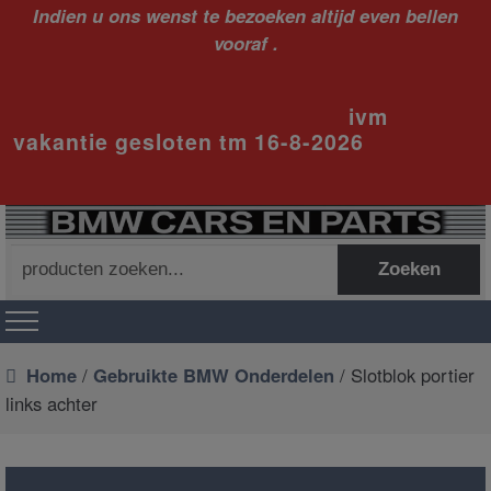
Indien u ons wenst te bezoeken altijd even bellen
vooraf .
ivm
vakantie gesloten tm 16-8-2026
Zoeken
Zoeken
naar:
Home
/
Gebruikte BMW Onderdelen
/ Slotblok portier
links achter