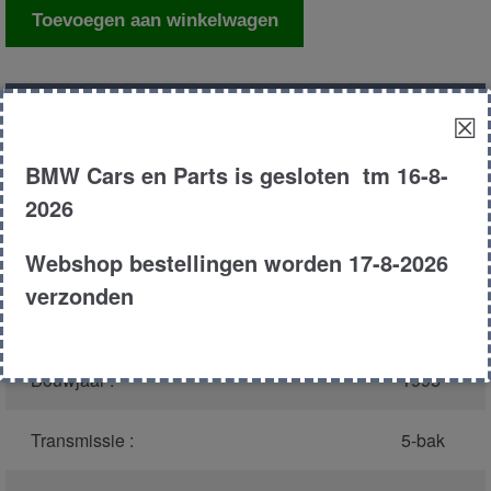
Slotblok
Toevoegen aan winkelwagen
portier
links
achter
Productnummer
(graag melden bij
1734
☒
aantal
bellen)
:
BMW Cars en Parts is gesloten tm 16-8-
Model :
E36
2026
Webshop bestellingen worden 17-8-2026
Carroserie :
Touring
verzonden
Type :
328i
Bouwjaar :
1995
Transmissie :
5-bak