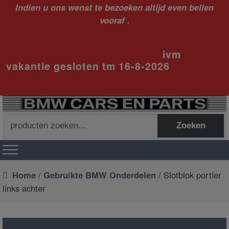
Indien u ons wenst te bezoeken altijd even bellen
vooraf .
ivm
vakantie gesloten tm 16-8-2026
Zoeken
Zoeken
naar:
Home
/
Gebruikte BMW Onderdelen
/ Slotblok portier
links achter