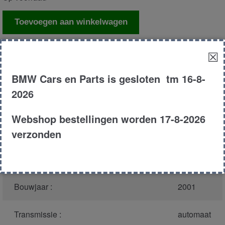
Slotblok
Toevoegen aan winkelwagen
portier
links
☒
achter
Productnummer
(graag melden bij
2953
aantal
bellen)
:
BMW Cars en Parts is gesloten tm 16-8-
2026
Model :
E46
Webshop bestellingen worden 17-8-2026
Carroserie :
Touring
verzonden
Type :
320i
Bouwjaar :
2001
Transmissie :
automaat