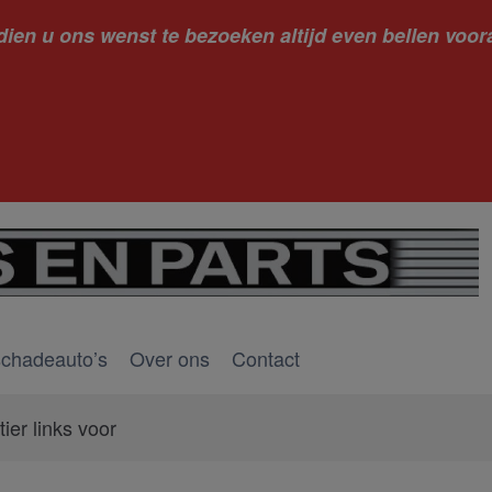
dien u ons wenst te bezoeken altijd even bellen voora
kantie ge
schadeauto’s
Over ons
Contact
tier links voor