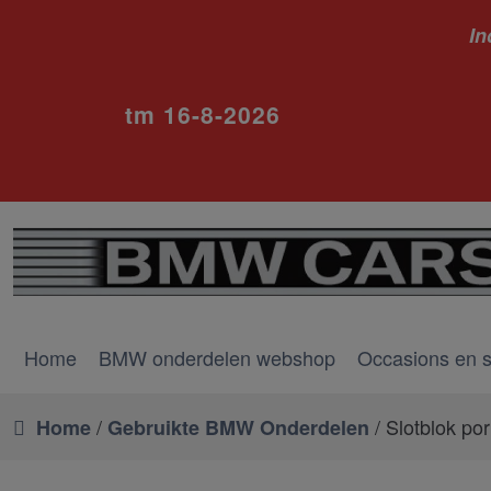
In
ivm va
tm 16-8-2026
Home
BMW onderdelen webshop
Occasions en 
/
/ Slotblok por
Home
Gebruikte BMW Onderdelen