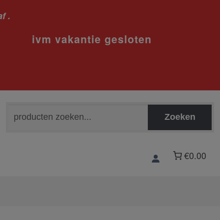
f .
sloten
Zoeken
Zoeken
naar:
€0.00