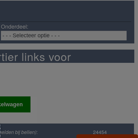
Onderdeel:
tier links voor
kelwagen
elden bij bellen)
:
24454