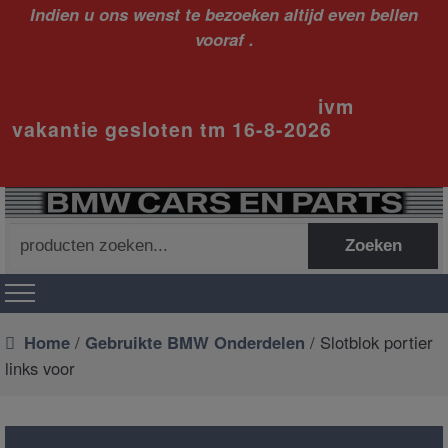
Indien u ons wenst te bezoeken altijd even bellen
vooraf .
ivm
vakantie gesloten tm 16-8-2026
Zoeken
Zoeken
naar:
Home
/
Gebruikte BMW Onderdelen
/ Slotblok portier
links voor