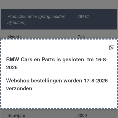
links
voor
Productnummer
(graag melden
28487
aantal
bij bellen)
:
Model :
E36
☒
Kleur :
354 - Titansilber
Metallic
BMW Cars en Parts is gesloten tm 16-8-
2026
Carroserie :
Compact
Webshop bestellingen worden 17-8-2026
Motor type :
194e1 m43 tu
verzonden
Type :
316i
Bouwjaar :
2000