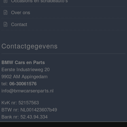
Occasions en schadeauto’s
Over ons
Contact
Contactgegevens
BMW Cars en Parts
Eerste Industrieweg 20
9902 AM Appingedam
tel:
06-30061576
info@bmwcarsenparts.nl
KvK nr: 52157563
BTW nr: NL001423607b49
Bank nr: 52.43.94.334
IBAN: NL68ABNA0524394334