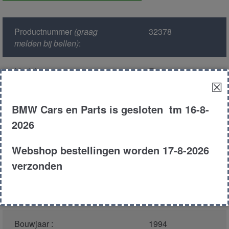
links
voor
Productnummer
(graag
32378
aantal
melden bij bellen)
:
Model :
E36
☒
Kleur :
275 - Bostongr?n
BMW Cars en Parts is gesloten tm 16-8-
Metallic
2026
Carroserie :
Sedan
Webshop bestellingen worden 17-8-2026
verzonden
Motor type :
164E2
Type :
316i
Bouwjaar :
1994