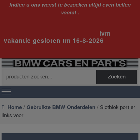
Indien u ons wenst te bezoeken altijd even bellen
vooraf .
ivm
vakantie gesloten tm 16-8-2026
Zoeken
Zoeken
naar:
Home
/
Gebruikte BMW Onderdelen
/ Slotblok portier
links voor