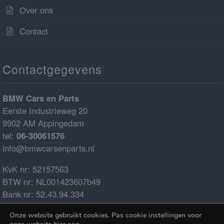
Over ons
Contact
Contactgegevens
BMW Cars en Parts
Eerste Industrieweg 20
9902 AM Appingedam
tel:
06-30061576
info@bmwcarsenparts.nl
KvK nr: 52157563
BTW nr: NL001423607b49
Bank nr: 52.43.94.334
IBAN: NL68ABNA0524394334
Onze website gebruikt cookies. Pas cookie instellingen voor
BIC: ABNANL2A