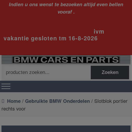
Indien u ons wenst te bezoeken altijd even bellen
vooraf .
ivm
vakantie gesloten tm 16-8-2026
Zoeken
Zoeken
naar:
Home
/
Gebruikte BMW Onderdelen
/ Slotblok portier
rechts voor