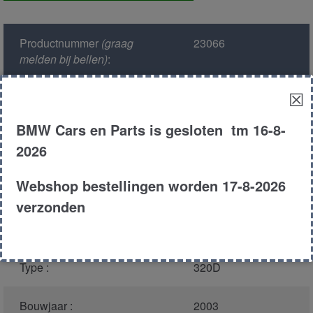
rechts
voor
Productnummer
(graag
23066
aantal
melden bij bellen)
:
☒
Model :
E46
BMW Cars en Parts is gesloten tm 16-8-
Kleur :
475 - Saphir
2026
Schwarz Metallic
Webshop bestellingen worden 17-8-2026
Carroserie :
Touring
verzonden
Motor type :
204D4
Type :
320D
Bouwjaar :
2003