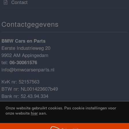
Contact
Contactgegevens
BMW Cars en Parts
Eerste Industrieweg 20
9902 AM Appingedam
tel:
06-30061576
info@bmwcarsenparts.nl
KvK nr: 52157563
BTW nr: NL001423607b49
Bank nr: 52.43.94.334
IBAN: NL68ABNA0524394334
Onze website gebruikt cookies. Pas cookie instellingen voor
BIC: ABNANL2A
onze website
hier
aan.
€0.00