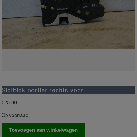
Slotblok portier rechts voor
€
25.00
Op voorraad
Slotblok
Toevoegen aan winkelwagen
portier