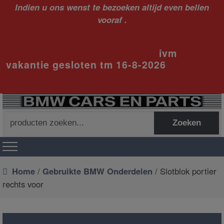
Indien u ons wenst te bezoeken altijd even bellen
vooraf .
ivm
vakantie gesloten tm 16-8-2026
Zoeken
Zoeken
naar:
Home
/
Gebruikte BMW Onderdelen
/ Slotblok portier
rechts voor