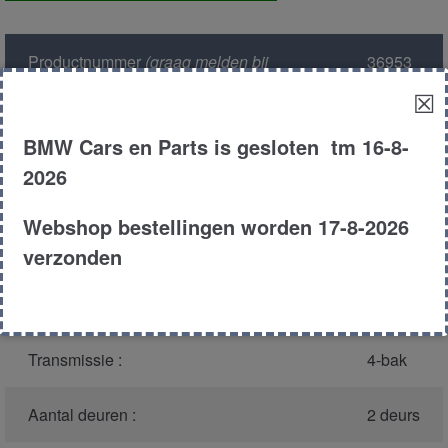
rechts
voor
Productnummer
(graag melden bij
36953
aantal
bellen)
:
☒
Model :
E10
BMW Cars en Parts is gesloten tm 16-8-
2026
Carroserie :
Sedan
Webshop bestellingen worden 17-8-2026
Type :
1502
verzonden
Bouwjaar :
1975
Transmissie :
4-bak
Aantal deuren :
2 deurs