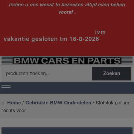
Indien u ons wenst te bezoeken altijd even bellen
vooraf .
ivm
vakantie gesloten tm 16-8-2026
Zoeken
Zoeken
naar:
Home
/
Gebruikte BMW Onderdelen
/ Slotblok portier
rechts voor