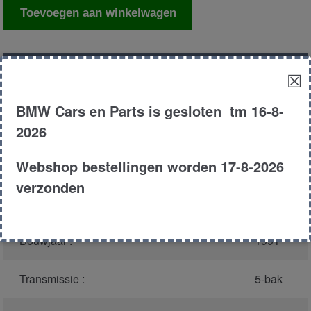
Slotblok
Toevoegen aan winkelwagen
portier
rechts
voor
Productnummer
(graag melden bij
1686
☒
aantal
bellen)
:
BMW Cars en Parts is gesloten tm 16-8-
Model :
E36
2026
Webshop bestellingen worden 17-8-2026
Carroserie :
Sedan
verzonden
Type :
316i
Bouwjaar :
1991
Transmissie :
5-bak