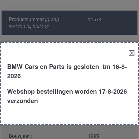
rechts
voor
Productnummer
(graag
11574
aantal
melden bij bellen)
:
Model :
E36
☒
Kleur :
297 - Montreal
BMW Cars en Parts is gesloten tm 16-8-
Blau Metallic
2026
Carroserie :
Touring
Webshop bestellingen worden 17-8-2026
verzonden
Motor type :
256t1
Type :
325tds
Bouwjaar :
1995