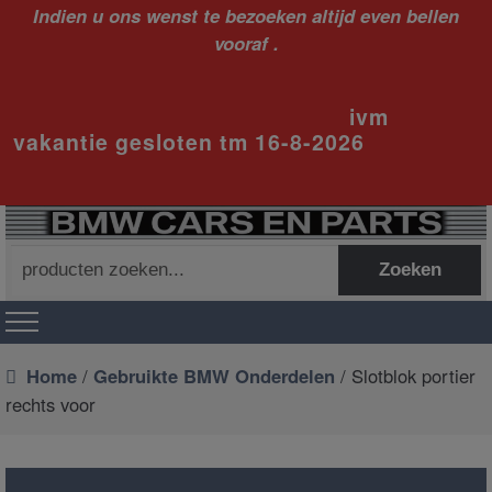
Indien u ons wenst te bezoeken altijd even bellen
vooraf .
ivm
vakantie gesloten tm 16-8-2026
Zoeken
Zoeken
naar:
Home
/
Gebruikte BMW Onderdelen
/ Slotblok portier
rechts voor