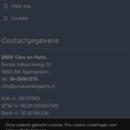
Over ons
Contact
Contactgegevens
BMW Cars en Parts
Eerste Industrieweg 20
9902 AM Appingedam
tel:
06-30061576
info@bmwcarsenparts.nl
KvK nr: 52157563
BTW nr: NL001423607b49
Bank nr: 52.43.94.334
IBAN: NL68ABNA0524394334
Onze website gebruikt cookies. Pas cookie instellingen voor
BIC: ABNANL2A