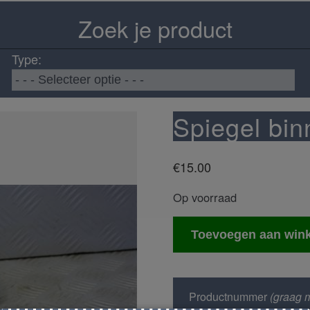
Zoek je product
Type:
Spiegel bi
€
15.00
Op voorraad
Spiegel
Toevoegen aan win
binnen
aantal
Productnummer
(graag m