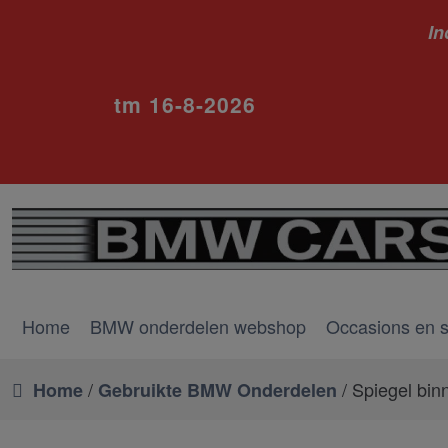
In
ivm va
tm 16-8-2026
Home
BMW onderdelen webshop
Occasions en 
/
/ Spiegel bin
Home
Gebruikte BMW Onderdelen