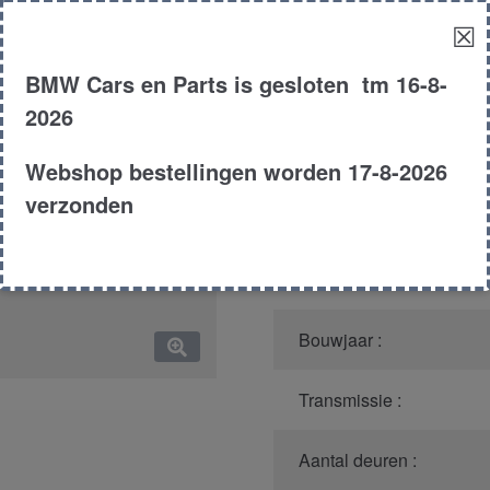
☒
Model :
BMW Cars en Parts is gesloten tm 16-8-
Kleur :
2026
Carroserie :
Webshop bestellingen worden 17-8-2026
verzonden
Motor type :
Type :
Bouwjaar :
Transmissie :
Aantal deuren :