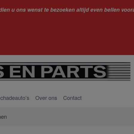
dien u ons wenst te bezoeken altijd even bellen voora
kantie ge
schadeauto’s
Over ons
Contact
nen