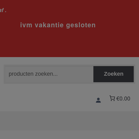
f .
sloten
Zoeken
Zoeken
naar:
€0.00