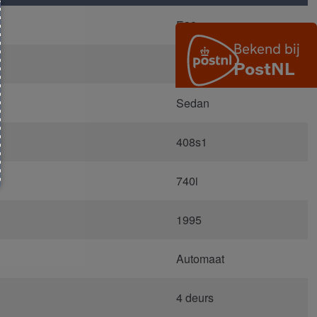
E38
346 navarraviolet
Sedan
408s1
740i
1995
Automaat
4 deurs