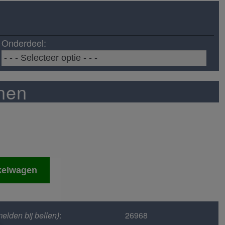
Onderdeel:
nnen
kelwagen
elden bij bellen)
:
26968