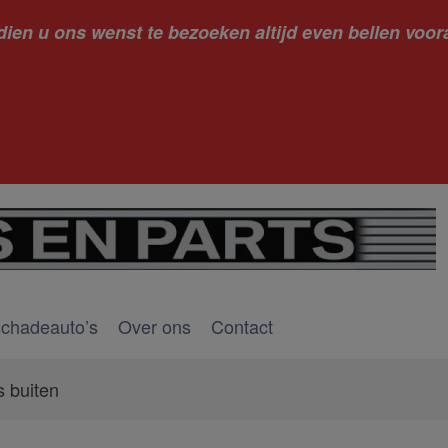
dien u ons wenst te bezoeken altijd even bellen voora
kantie ge
schadeauto’s
Over ons
Contact
s buiten