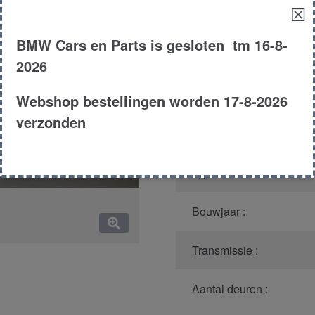
aantal
☒
Productnummer
(graag m
BMW Cars en Parts is gesloten tm 16-8-
Model :
2026
Kleur :
Webshop bestellingen worden 17-8-2026
verzonden
Carroserie :
Type :
Bouwjaar :
Transmissie :
Aantal deuren :