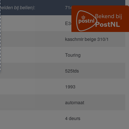
elden bij bellen)
:
714
E34
kaschmir beige 310/1
Touring
525tds
1993
automaat
4 deurs