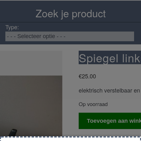
Zoek je product
Type:
Spiegel link
€
25.00
elektrisch verstelbaar e
Op voorraad
Spiegel
Toevoegen aan win
links
buiten