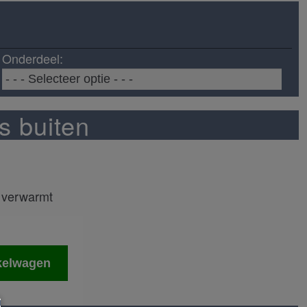
Onderdeel:
s buiten
n verwarmt
kelwagen