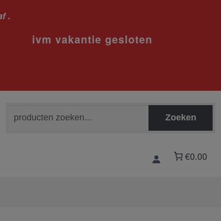
f .
sloten
Zoeken
Zoeken
naar:
€0.00