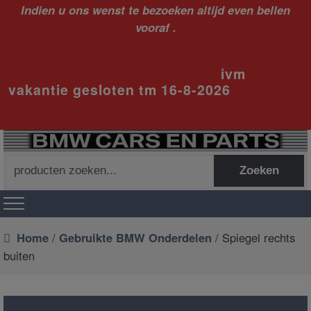
Indien u ons wenst te bezoeken altijd even bellen
vooraf .
ivm
vakantie gesloten tm 16-8-2026
Zoeken
Zoeken
naar:
Home
/
Gebruikte BMW Onderdelen
/ Spiegel rechts
buiten