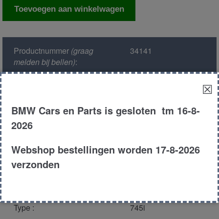
Spiegel
Toevoegen aan winkelwagen
rechts
buiten
aantal
Productnummer
(graag
34141
melden bij bellen)
:
☒
Model :
E23
BMW Cars en Parts is gesloten tm 16-8-
Kleur :
196 - Zobelbraun-
2026
metallic Metallic
Webshop bestellingen worden 17-8-2026
Carroserie :
Sedan
verzonden
Motor type :
346ta
Type :
745i