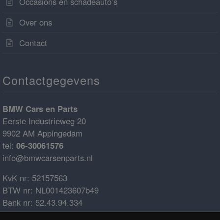
Occasions en schadeauto’s
Over ons
Contact
Contactgegevens
BMW Cars en Parts
Eerste Industrieweg 20
9902 AM Appingedam
tel:
06-30061576
info@bmwcarsenparts.nl
KvK nr: 52157563
BTW nr: NL001423607b49
Bank nr: 52.43.94.334
IBAN: NL68ABNA0524394334