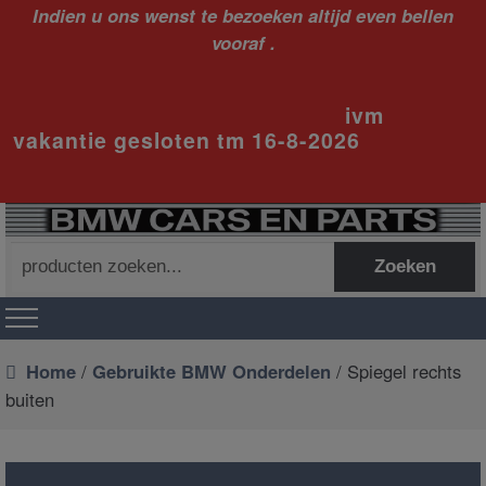
Indien u ons wenst te bezoeken altijd even bellen
vooraf .
ivm
vakantie gesloten tm 16-8-2026
Zoeken
Zoeken
naar:
Home
/
Gebruikte BMW Onderdelen
/ Spiegel rechts
buiten