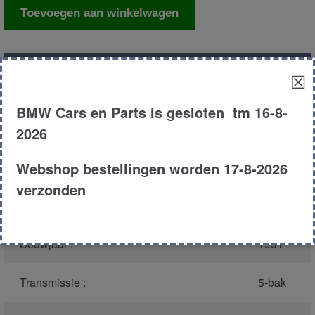
Spiegel
Toevoegen aan winkelwagen
rechts
buiten
aantal
Productnummer
(graag melden bij
1217
☒
bellen)
:
BMW Cars en Parts is gesloten tm 16-8-
Model :
E36
2026
Webshop bestellingen worden 17-8-2026
Carroserie :
Sedan
verzonden
Type :
316i
Bouwjaar :
1991
Transmissie :
5-bak