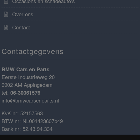
Occasions en schadeauto’s
Over ons
Contact
Contactgegevens
BMW Cars en Parts
Eerste Industrieweg 20
9902 AM Appingedam
tel:
06-30061576
info@bmwcarsenparts.nl
KvK nr: 52157563
BTW nr: NL001423607b49
Bank nr: 52.43.94.334
IBAN: NL68ABNA0524394334