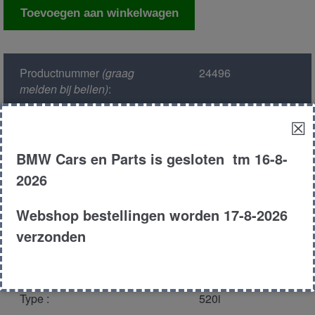
Stelaandrijving
Toevoegen aan winkelwagen
tempomaat
aantal
Productnummer
(graag
24496
melden bij bellen)
:
☒
Model :
E39
BMW Cars en Parts is gesloten tm 16-8-
Kleur :
297 - Montreal
2026
Blau Metallic
Webshop bestellingen worden 17-8-2026
Carroserie :
Sedan
verzonden
Motor type :
206S3
Type :
520i