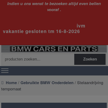
Indien u ons wenst te bezoeken altijd even bellen
vooraf .
ivm
vakantie gesloten tm 16-8-2026
Zoeken
Zoeken
naar:
Home
/
Gebruikte BMW Onderdelen
/ Stelaandrijving
tempomaat