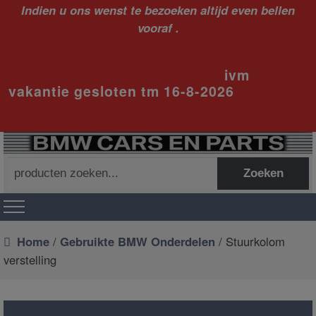
Indien u ons wenst te bezoeken altijd even bellen
vooraf .
ivm
vakantie gesloten tm 16-8-2026
Zoeken
Zoeken
naar:
Home
/
Gebruikte BMW Onderdelen
/ Stuurkolom
verstelling