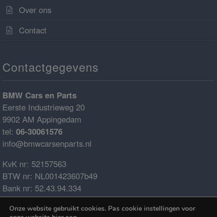
Over ons
Contact
Contactgegevens
BMW Cars en Parts
Eerste Industrieweg 20
9902 AM Appingedam
tel:
06-30061576
info@bmwcarsenparts.nl
KvK nr: 52157563
BTW nr: NL001423607b49
Bank nr: 52.43.94.334
IBAN: NL68ABNA0524394334
Onze website gebruikt cookies. Pas cookie instellingen voor
BIC: ABNANL2A