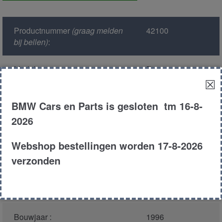
aantal
Productnummer
(graag melden
42100
bij bellen)
:
Model :
E38
☒
Kleur :
317 - Orientblau
BMW Cars en Parts is gesloten tm 16-8-
Metallic
2026
Carroserie :
Sedan
Webshop bestellingen worden 17-8-2026
verzonden
Motor type :
54121 m73
Type :
750i
Bouwjaar :
1996