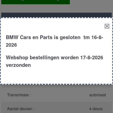
modul
aantal
Productnummer
(graag melden bij
8518
☒
bellen)
:
BMW Cars en Parts is gesloten tm 16-8-
Model :
E39
2026
Carroserie :
Sedan
Webshop bestellingen worden 17-8-2026
verzonden
Type :
530d
Bouwjaar :
2000
Transmissie :
automaat
Aantal deuren :
4 deurs