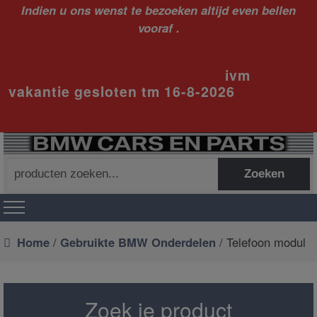
Indien u ons wenst te bezoeken altijd even bellen
vooraf .
ivm
vakantie gesloten tm 16-8-2026
Zoeken
Zoeken
naar:
Home
/
Gebruikte BMW Onderdelen
/ Telefoon modul
Zoek je product