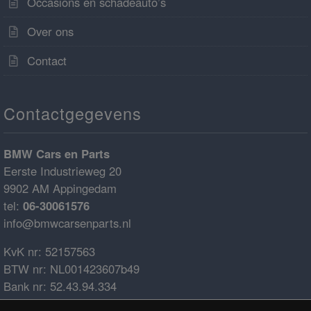
Occasions en schadeauto’s
Over ons
Contact
Contactgegevens
BMW Cars en Parts
Eerste Industrieweg 20
9902 AM Appingedam
tel:
06-30061576
info@bmwcarsenparts.nl
KvK nr: 52157563
BTW nr: NL001423607b49
Bank nr: 52.43.94.334
IBAN: NL68ABNA0524394334