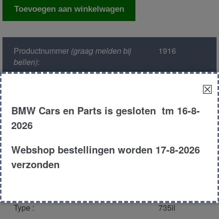
Tussenas/cardanas
Toevoegen aan winkelwagen
aantal
Productnummer
(graag melden bij
1916
bellen)
:
☒
Model :
E38
BMW Cars en Parts is gesloten tm 16-8-
Kleur :
317 orient
2026
blauw
Webshop bestellingen worden 17-8-2026
Carroserie :
Sedan
verzonden
Motor type :
358s2 m62 tu
Type :
735il