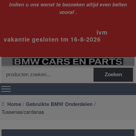
Indien u ons wenst te bezoeken altijd even bellen
vooraf .
ivm
vakantie gesloten tm 16-8-2026
Zoeken
Zoeken
naar:
Home
/
Gebruikte BMW Onderdelen
/
Tussenas/cardanas