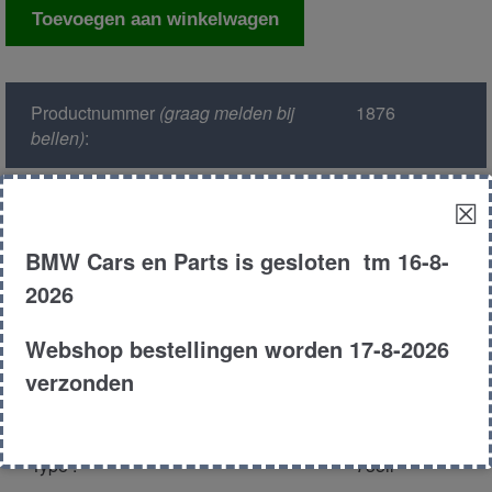
Video
Toevoegen aan winkelwagen
modul
aantal
Productnummer
(graag melden bij
1876
bellen)
:
Model :
E38
☒
BMW Cars en Parts is gesloten tm 16-8-
Kleur :
317 orient
blauw
2026
Carroserie :
Sedan
Webshop bestellingen worden 17-8-2026
verzonden
Motor type :
358s2 m62 tu
Type :
735il