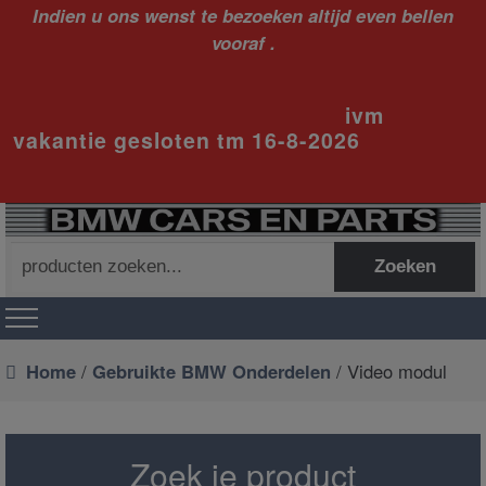
Indien u ons wenst te bezoeken altijd even bellen
vooraf .
ivm
vakantie gesloten tm 16-8-2026
Zoeken
Zoeken
naar:
Home
/
Gebruikte BMW Onderdelen
/ Video modul
Zoek je product