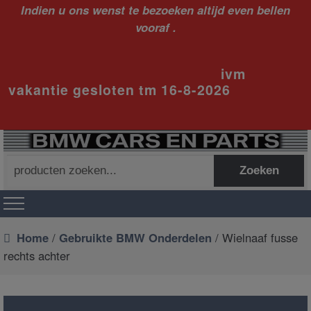
Indien u ons wenst te bezoeken altijd even bellen
vooraf .
ivm
vakantie gesloten tm 16-8-2026
Zoeken
Zoeken
naar:
Home
/
Gebruikte BMW Onderdelen
/ Wielnaaf fusse
rechts achter