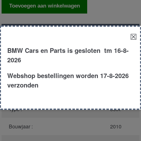
Wielnaaf
Toevoegen aan winkelwagen
fusse
rechts
achter
Productnummer
(graag melden bij
14671
☒
aantal
bellen)
:
BMW Cars en Parts is gesloten tm 16-8-
Model :
E71
2026
Webshop bestellingen worden 17-8-2026
Carroserie :
MPV
verzonden
Motor type :
N54B30A
Type :
35IX
Bouwjaar :
2010