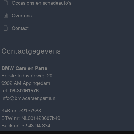
Occasions en schadeauto’s
Over ons
Contact
Contactgegevens
BMW Cars en Parts
Eerste Industrieweg 20
9902 AM Appingedam
tel:
06-30061576
info@bmwcarsenparts.nl
KvK nr: 52157563
BTW nr: NL001423607b49
Bank nr: 52.43.94.334
IBAN: NL68ABNA0524394334