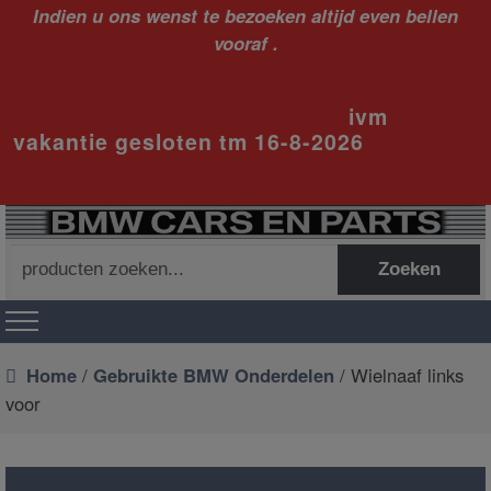
Indien u ons wenst te bezoeken altijd even bellen
vooraf .
ivm
vakantie gesloten tm 16-8-2026
Zoeken
Zoeken
naar:
Home
/
Gebruikte BMW Onderdelen
/ Wielnaaf links
voor