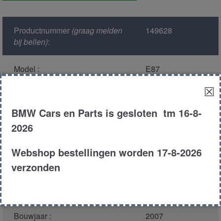
voor
aantal
Productnummer
(graag melden
149628
bij bellen)
:
Model :
E87
☒
Kleur :
A22/7 sparkling
graphite
BMW Cars en Parts is gesloten tm 16-8-
2026
Carroserie :
Hatchback
Webshop bestellingen worden 17-8-2026
Motor type :
n43b20a
verzonden
Type :
118i
Bouwjaar :
2007