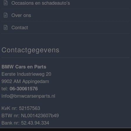
Occasions en schadeauto’s
Over ons
Contact
Contactgegevens
BMW Cars en Parts
Eerste Industrieweg 20
9902 AM Appingedam
tel:
06-30061576
info@bmwcarsenparts.nl
KvK nr: 52157563
BTW nr: NL001423607b49
Bank nr: 52.43.94.334
IBAN: NL68ABNA0524394334