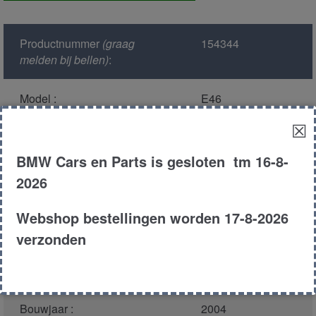
voor
aantal
Productnummer
(graag
154344
melden bij bellen)
:
Model :
E46
☒
Kleur :
475 black sapphire
mteallic
BMW Cars en Parts is gesloten tm 16-8-
2026
Carroserie :
Sedan
Webshop bestellingen worden 17-8-2026
Motor type :
n46b18a
verzonden
Type :
316i
Bouwjaar :
2004