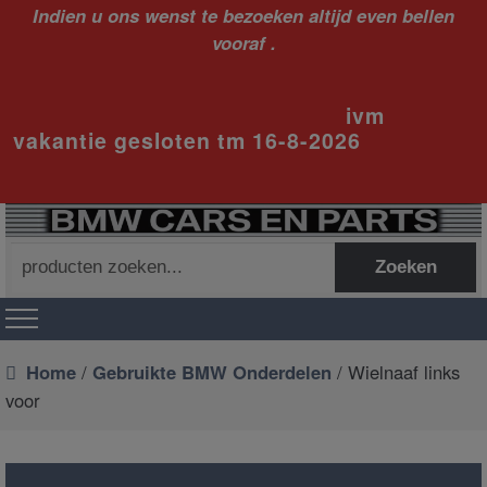
Indien u ons wenst te bezoeken altijd even bellen
vooraf .
ivm
vakantie gesloten tm 16-8-2026
Zoeken
Zoeken
naar:
Home
/
Gebruikte BMW Onderdelen
/ Wielnaaf links
voor