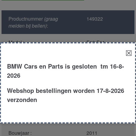
voor
aantal
Productnummer
(graag
149322
melden bij bellen)
:
Model :
F10-F11
☒
Kleur :
tiefseeblauw
BMW Cars en Parts is gesloten tm 16-8-
metallic A76/5
2026
Carroserie :
Touring
Webshop bestellingen worden 17-8-2026
verzonden
Motor type :
n47d20c
Type :
520d
Bouwjaar :
2011