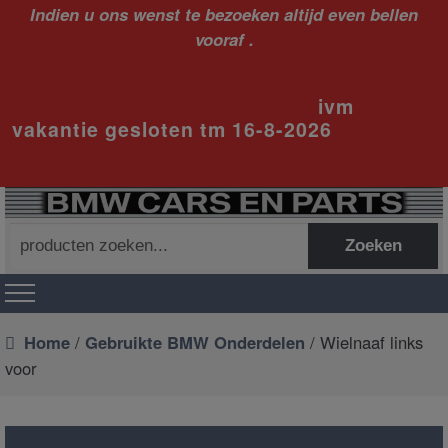
Indien u ons wenst te bezoeken altijd even bellen
vooraf .
ivm
vakantie gesloten tm 16-8-2026
Zoeken
Zoeken
naar:
Home
/
Gebruikte BMW Onderdelen
/ Wielnaaf links
voor