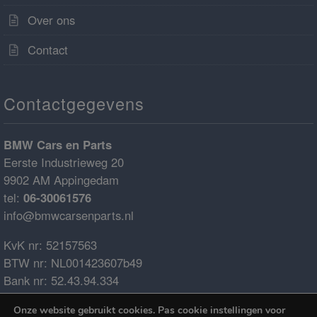
Over ons
Contact
Contactgegevens
BMW Cars en Parts
Eerste Industrieweg 20
9902 AM Appingedam
tel:
06-30061576
info@bmwcarsenparts.nl
KvK nr: 52157563
BTW nr: NL001423607b49
Bank nr: 52.43.94.334
IBAN: NL68ABNA0524394334
Onze website gebruikt cookies. Pas cookie instellingen voor
BIC: ABNANL2A