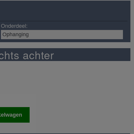
Onderdeel:
chts achter
kelwagen