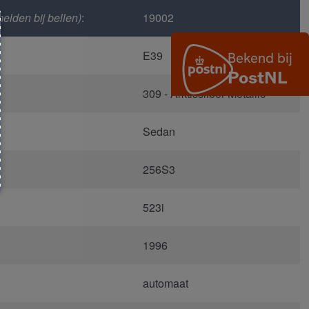
elden bij bellen)
:
19002
E39
309 - Arktissilber Metallic
Sedan
256S3
523i
1996
automaat