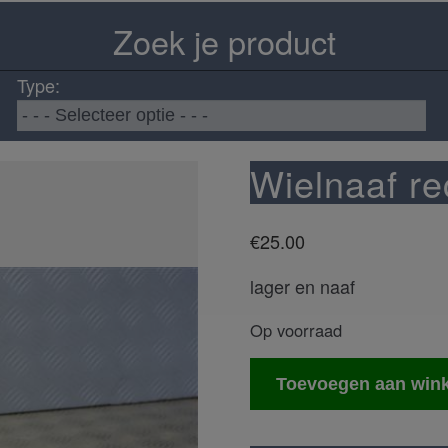
Zoek je product
Type:
Wielnaaf re
€
25.00
lager en naaf
Op voorraad
Wielnaaf
Toevoegen aan win
rechts
achter