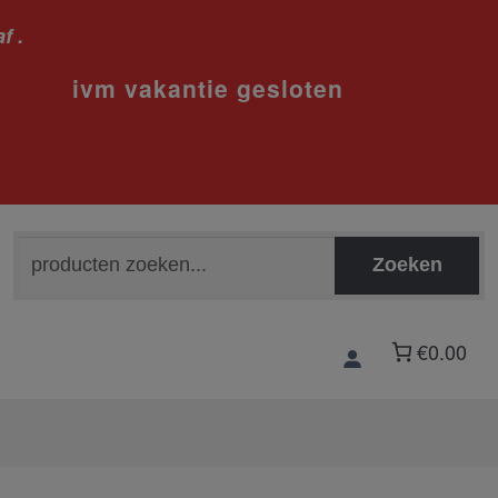
f .
sloten
Zoeken
Zoeken
naar:
€0.00