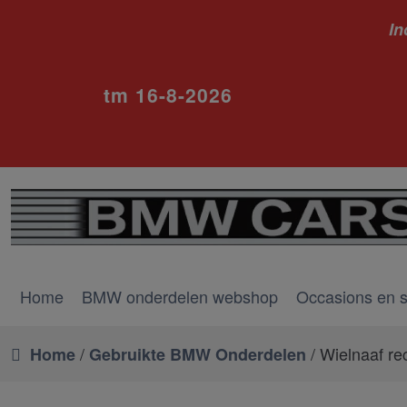
In
ivm va
tm 16-8-2026
Home
BMW onderdelen webshop
Occasions en 
/
/ Wielnaaf re
Home
Gebruikte BMW Onderdelen