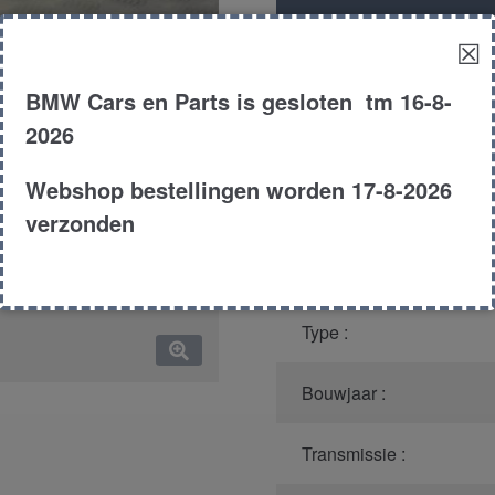
aantal
Productnummer
(graag m
☒
Model :
BMW Cars en Parts is gesloten tm 16-8-
2026
Kleur :
Webshop bestellingen worden 17-8-2026
Carroserie :
verzonden
Motor type :
Type :
Bouwjaar :
Transmissie :