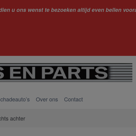
dien u ons wenst te bezoeken altijd even bellen voora
kantie ge
schadeauto’s
Over ons
Contact
chts achter