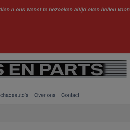
dien u ons wenst te bezoeken altijd even bellen voora
kantie ge
schadeauto’s
Over ons
Contact