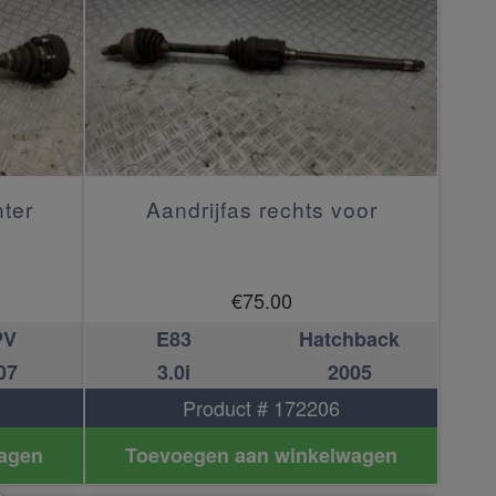
hter
Aandrijfas rechts voor
€
75.00
PV
E83
Hatchback
07
3.0i
2005
Product # 172206
agen
Toevoegen aan winkelwagen