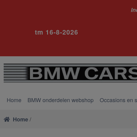
In
ivm va
tm 16-8-2026
Home
BMW onderdelen webshop
Occasions en 
/
Home