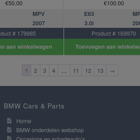
€
50.00
€
100.00
MPV
E83
M
2007
3.0i
20
duct # 179985
Product # 169970
n aan winkelwagen
Toevoegen aan winkelw
1
2
3
4
…
11
12
13
→
BMW Cars & Parts
Home
BMW onderdelen webshop
Occasions en schadeauto’s