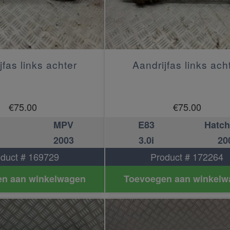
jfas links achter
Aandrijfas links ach
€
75.00
€
75.00
MPV
E83
Hatc
2003
3.0i
20
duct # 169729
Product # 172264
n aan winkelwagen
Toevoegen aan winkelw