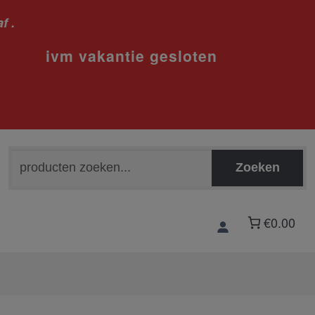
f .
sloten
Zoeken
Zoeken
naar:
€0.00