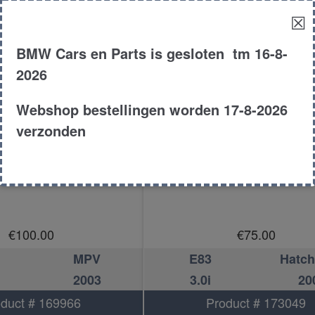
☒
BMW Cars en Parts is gesloten tm 16-8-
2026
Webshop bestellingen worden 17-8-2026
verzonden
ABS pomp
ABS pomp
€
100.00
€
75.00
MPV
E83
Hatc
2003
3.0i
20
duct # 169966
Product # 173049