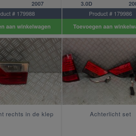
2007
3.0D
20
duct # 179988
Product # 179986
n aan winkelwagen
Toevoegen aan winkelw
ht rechts in de klep
Achterlicht set