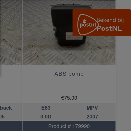
ABS pomp
€
75.00
hback
E83
MPV
05
3.0D
2007
Product # 179990