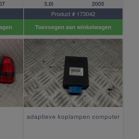
07
3.0i
2005
Product # 173042
agen
Toevoegen aan winkelwagen
adaptieve koplampen computer