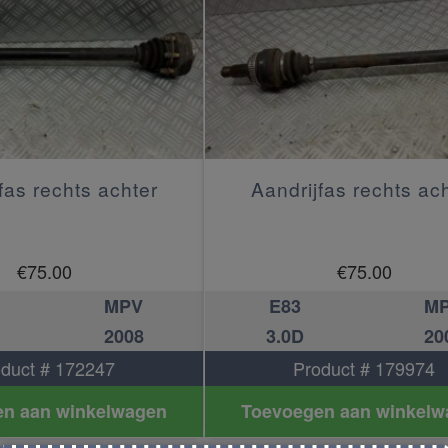
fas rechts achter
Aandrijfas rechts ac
€
75.00
€
75.00
MPV
E83
M
2008
3.0D
20
duct # 172247
Product # 179974
n aan winkelwagen
Toevoegen aan winkelw