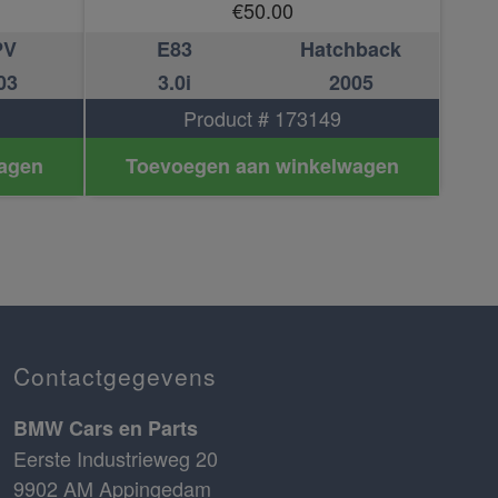
€
50.00
PV
E83
Hatchback
03
3.0i
2005
Product # 173149
agen
Toevoegen aan winkelwagen
Contactgegevens
BMW Cars en Parts
Eerste Industrieweg 20
9902 AM Appingedam