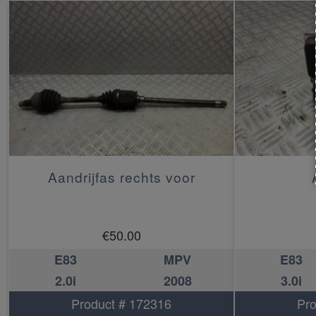
Aandrijfas rechts voor
€
50.00
E83
MPV
E83
2.0i
2008
3.0i
Product # 172316
Pro