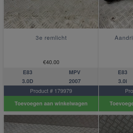
3e remlicht
Aandri
€
40.00
E83
MPV
E83
3.0D
2007
3.0i
Product # 179979
Pro
Toevoegen aan winkelwagen
Toevoege