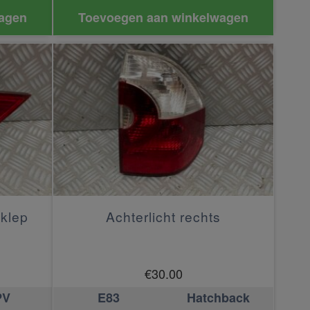
agen
Toevoegen aan winkelwagen
 klep
Achterlicht rechts
€
30.00
PV
E83
Hatchback