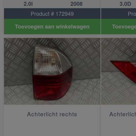
2.0i
2008
3.0D
Product # 172949
Pro
Toevoegen aan winkelwagen
Toevoege
Achterlicht rechts
Achterlic