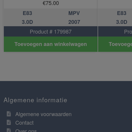
€
75.00
E83
MPV
E83
3.0D
2007
3.0D
Product # 179987
Pro
Toevoegen aan winkelwagen
Toevoege
Algemene informatie
Algemene voorwaarden
Contact
Over ons