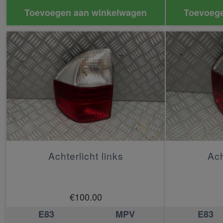
Toevoegen aan winkelwagen
Toevoege
Achterlicht links
Ach
€
100.00
E83
MPV
E83