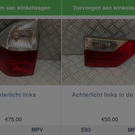
n aan winkelwagen
Toevoegen aan winkelw
terlicht links
Achterlicht links in de
€
75.00
€
50.00
MPV
E83
M