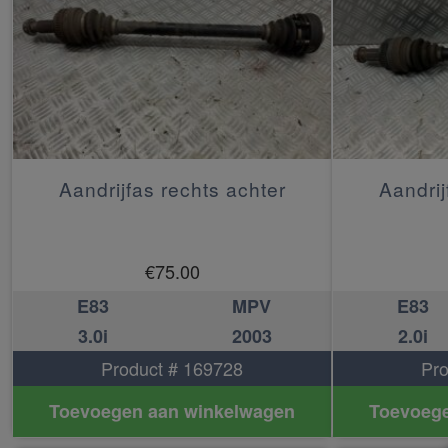
Aandrijfas rechts achter
Aandrij
€
75.00
E83
MPV
E83
3.0i
2003
2.0i
Product # 169728
Pro
Toevoegen aan winkelwagen
Toevoege