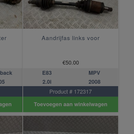
ter
Aandrijfas links voor
€
50.00
hback
E83
MPV
05
2.0i
2008
Product # 172317
agen
Toevoegen aan winkelwagen