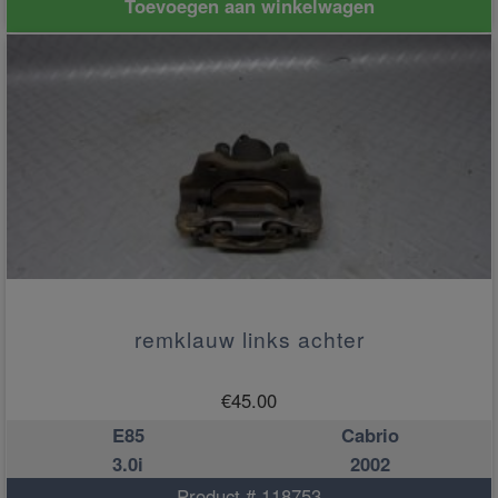
Toevoegen aan winkelwagen
remklauw links achter
€
45.00
E85
Cabrio
3.0i
2002
Product # 118753