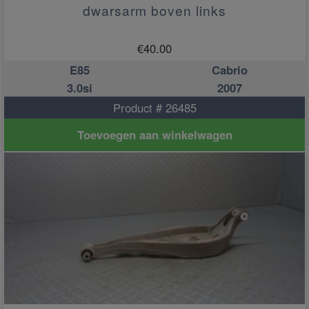
dwarsarm boven links
€
40.00
E85
Cabrio
3.0si
2007
Product # 26485
Toevoegen aan winkelwagen