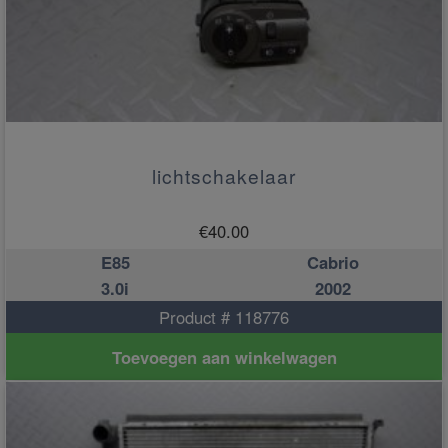
lichtschakelaar
€
40.00
E85
Cabrio
3.0i
2002
Product # 118776
Toevoegen aan winkelwagen