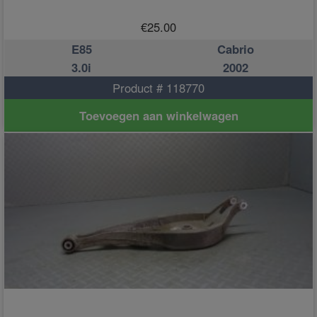
€
25.00
E85
Cabrio
3.0i
2002
Product # 118770
Toevoegen aan winkelwagen