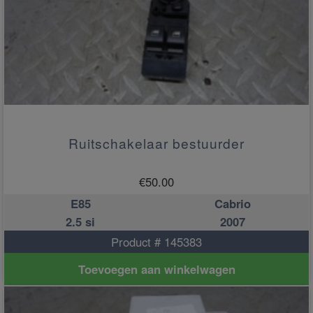
Ruitschakelaar bestuurder
€
50.00
E85
Cabrio
2.5 si
2007
Product # 145383
Toevoegen aan winkelwagen