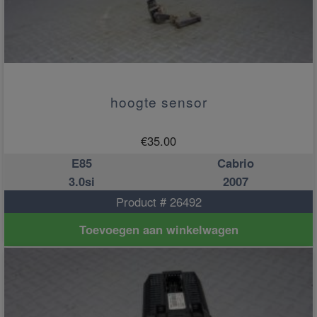
hoogte sensor
€
35.00
E85
Cabrio
3.0si
2007
Product # 26492
Toevoegen aan winkelwagen