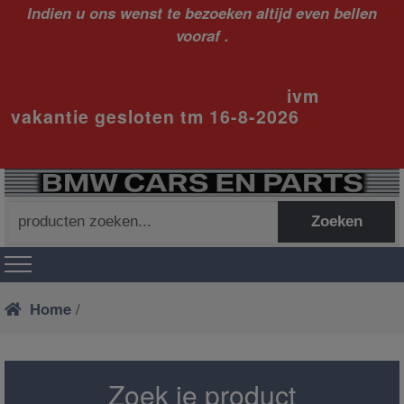
Indien u ons wenst te bezoeken altijd even bellen
vooraf .
ivm
vakantie gesloten tm 16-8-2026
Zoeken
Zoeken
naar:
Home
/
Zoek je product