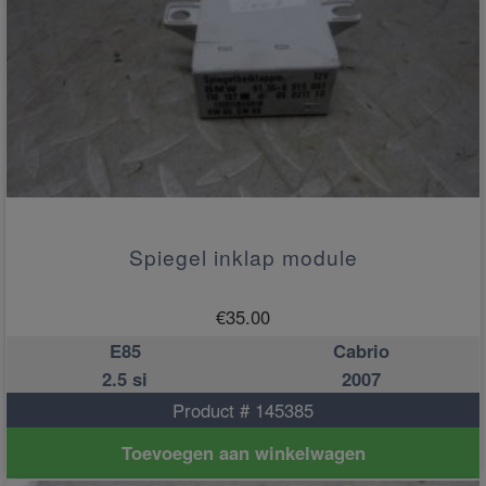
Spiegel inklap module
€
35.00
E85
Cabrio
2.5 si
2007
Product # 145385
Toevoegen aan winkelwagen