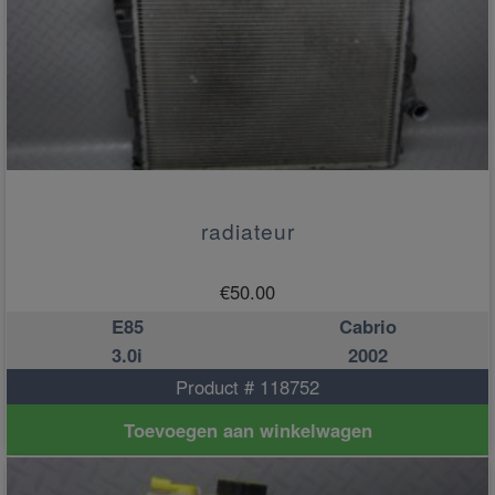
radiateur
€
50.00
E85
Cabrio
3.0i
2002
Product # 118752
Toevoegen aan winkelwagen