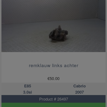
remklauw links achter
€
50.00
E85
Cabrio
3.0si
2007
Product # 26497