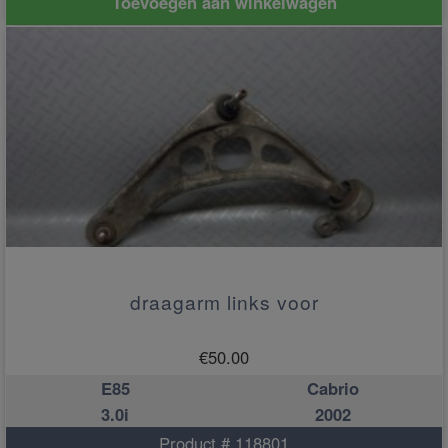
Toevoegen aan winkelwagen
draagarm links voor
€
50.00
E85
Cabrio
3.0i
2002
Product # 118801