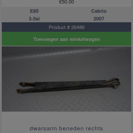
€
50.00
E85
Cabrio
3.0si
2007
Product # 26486
Toevoegen aan winkelwagen
dwarsarm beneden rechts