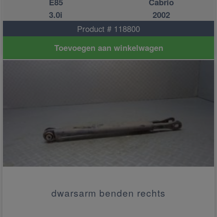
E85
Cabrio
3.0i
2002
Product # 118800
Toevoegen aan winkelwagen
dwarsarm benden rechts