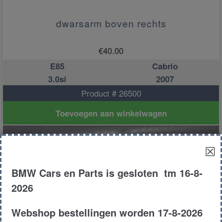
dwarsarm boven rechts
€
40.00
E85
Cabrio
3.0si
2007
Product # 26500
Toevoegen aan winkelwagen
☒
BMW Cars en Parts is gesloten tm 16-8-
2026
Webshop bestellingen worden 17-8-2026