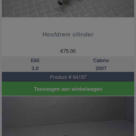
Hoofdrem cilinder
€
75.00
E85
Cabrio
3.0
2007
Product # 64197
Toevoegen aan winkelwagen