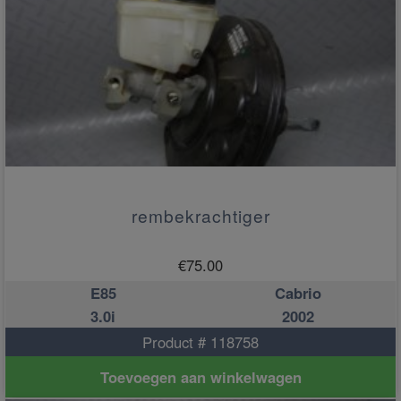
rembekrachtiger
€
75.00
E85
Cabrio
3.0i
2002
Product # 118758
Toevoegen aan winkelwagen