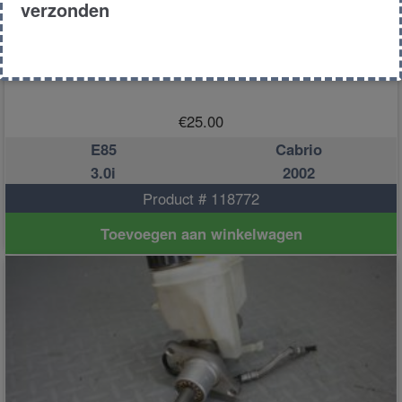
verzonden
dwarsarm boven rechts
€
25.00
E85
Cabrio
3.0i
2002
Product # 118772
Toevoegen aan winkelwagen