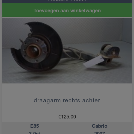
Toevoegen aan winkelwagen
draagarm rechts achter
€
125.00
E85
Cabrio
3.0si
2007