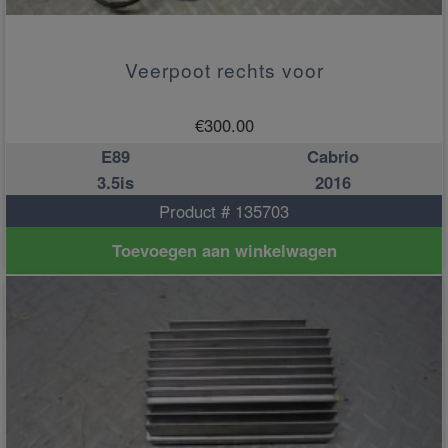
Veerpoot rechts voor
€
300.00
E89
Cabrio
3.5is
2016
Product # 135703
Toevoegen aan winkelwagen