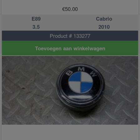
€
50.00
E89
Cabrio
3.5
2010
Product # 133277
Toevoegen aan winkelwagen