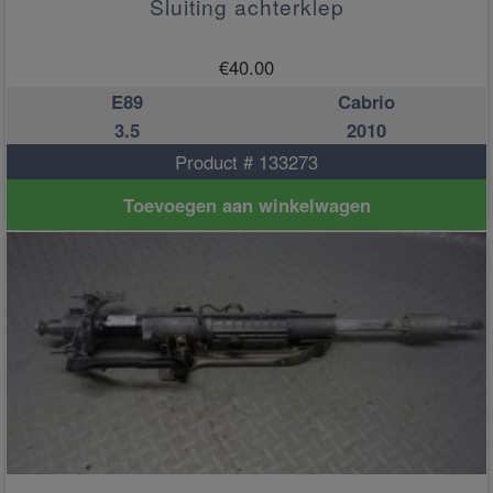
Sluiting achterklep
€
40.00
E89
Cabrio
3.5
2010
Product # 133273
Toevoegen aan winkelwagen