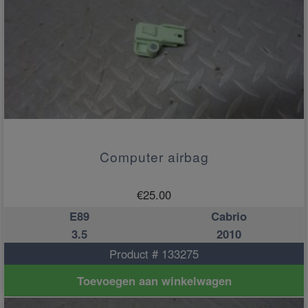
Computer airbag
€
25.00
E89
Cabrio
3.5
2010
Product # 133275
Toevoegen aan winkelwagen