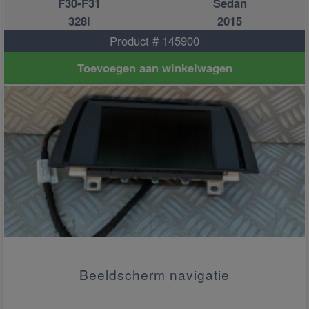
F30-F31
Sedan
328i
2015
Product # 145900
Toevoegen aan winkelwagen
Beeldscherm navigatie