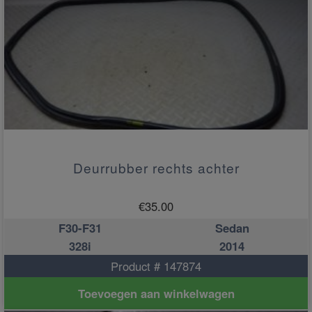
Deurrubber rechts achter
€
35.00
F30-F31
Sedan
328i
2014
Product # 147874
Toevoegen aan winkelwagen