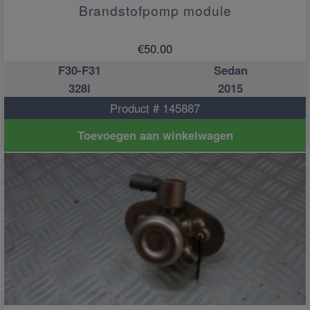
Brandstofpomp module
€
50.00
F30-F31
Sedan
328i
2015
Product # 145887
Toevoegen aan winkelwagen