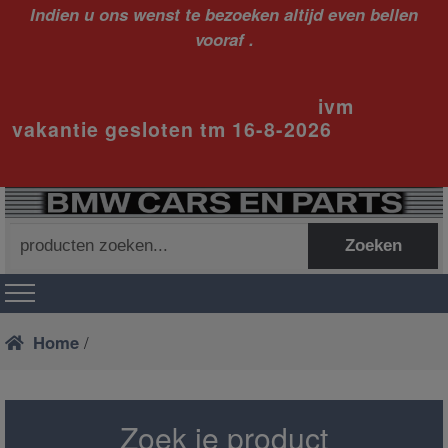
Indien u ons wenst te bezoeken altijd even bellen
vooraf .
ivm
vakantie gesloten tm 16-8-2026
Zoeken
Zoeken
naar:
Home
/
Zoek je product