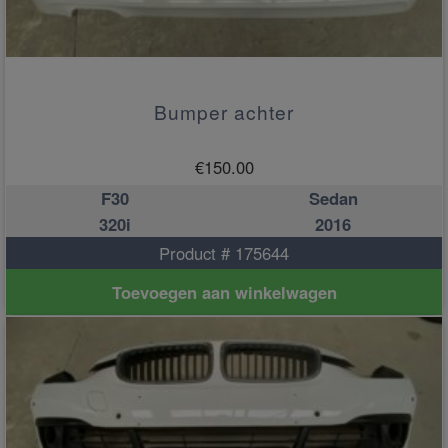
Bumper achter
€
150.00
F30
Sedan
320i
2016
Product # 175644
Toevoegen aan winkelwagen