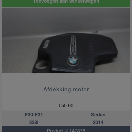
Toevoegen aan winkelwagen
Afdekking motor
€
50.00
F30-F31
Sedan
328i
2014
Product # 147878