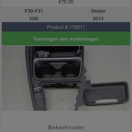
€
75.00
F30-F31
Sedan
328i
2014
Product # 179311
Toevoegen aan winkelwagen
Bekerhouder