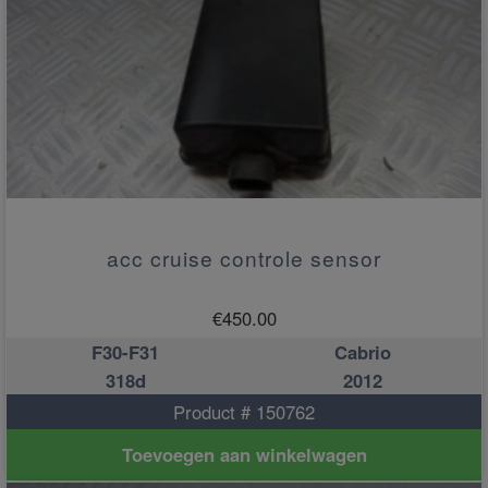
acc cruise controle sensor
€
450.00
F30-F31
Cabrio
318d
2012
Product # 150762
Toevoegen aan winkelwagen