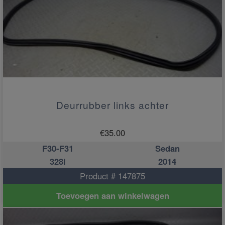
Deurrubber links achter
€
35.00
F30-F31
Sedan
328i
2014
Product # 147875
Toevoegen aan winkelwagen