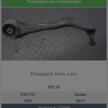
Toevoegen aan winkelwagen
Draagarm links voor
€
50.00
F30-F31
Sedan
328i
2014
Product # 147999