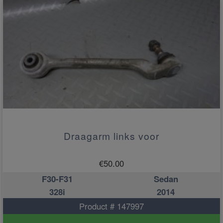
Draagarm links voor
€
50.00
F30-F31
Sedan
328i
2014
Product # 147997