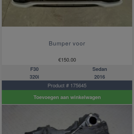
Bumper voor
€
150.00
F30
Sedan
320i
2016
Product # 175645
Toevoegen aan winkelwagen