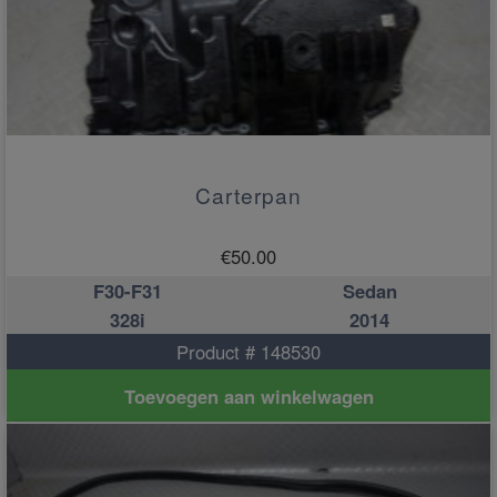
Carterpan
€
50.00
F30-F31
Sedan
328i
2014
Product # 148530
Toevoegen aan winkelwagen