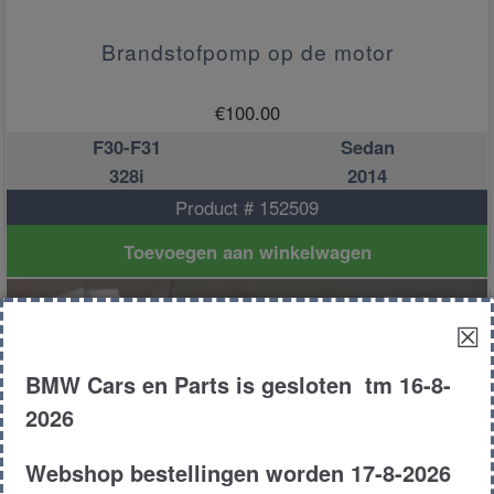
Brandstofpomp op de motor
€
100.00
F30-F31
Sedan
328i
2014
Product # 152509
Toevoegen aan winkelwagen
☒
BMW Cars en Parts is gesloten tm 16-8-
2026
Webshop bestellingen worden 17-8-2026