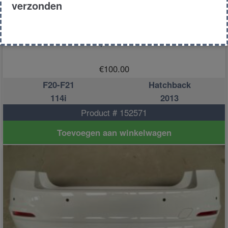
verzonden
Bumper achter
€
100.00
F20-F21
Hatchback
114i
2013
Product # 152571
Toevoegen aan winkelwagen