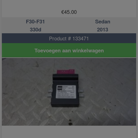
€
45.00
F30-F31
Sedan
330d
2013
Product # 133471
Toevoegen aan winkelwagen