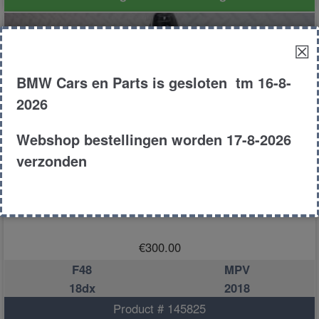
☒
BMW Cars en Parts is gesloten tm 16-8-
2026
Webshop bestellingen worden 17-8-2026
verzonden
Schakel mechaniek
€
300.00
F48
MPV
18dx
2018
Product # 145825