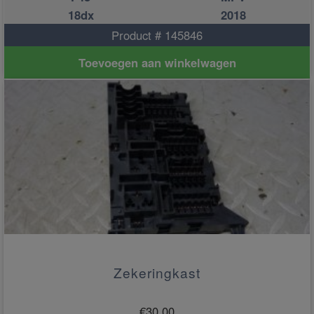
18dx
2018
Product # 145846
Toevoegen aan winkelwagen
Zekeringkast
€
30.00