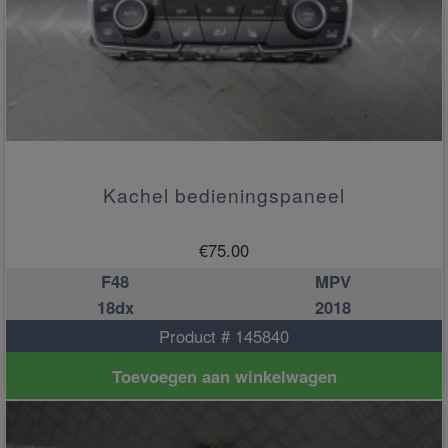
Kachel bedieningspaneel
€
75.00
F48
MPV
18dx
2018
Product # 145840
Toevoegen aan winkelwagen