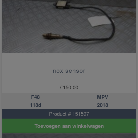
nox sensor
€
150.00
F48
MPV
118d
2018
Product # 151597
Toevoegen aan winkelwagen