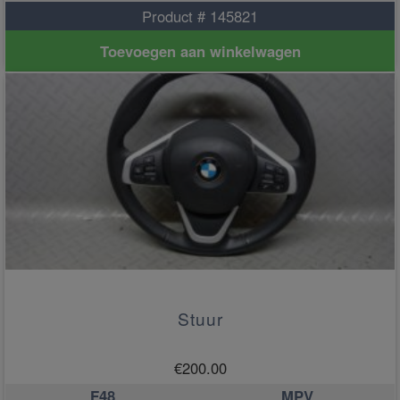
Product # 145821
Toevoegen aan winkelwagen
Stuur
€
200.00
F48
MPV