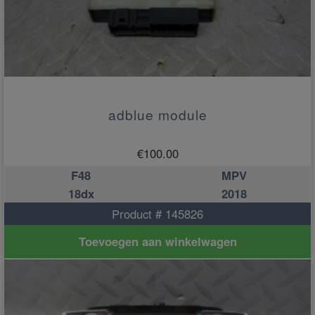
adblue module
€
100.00
F48
MPV
18dx
2018
Product # 145826
Toevoegen aan winkelwagen