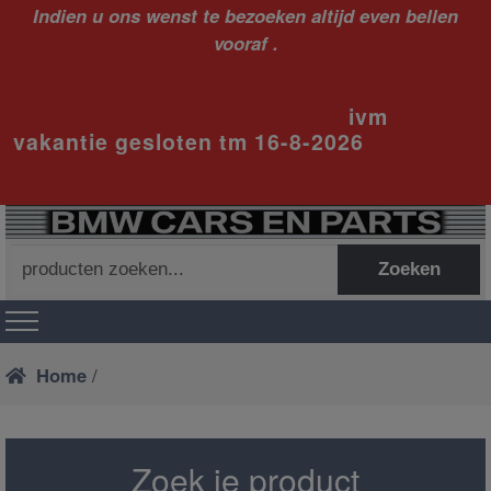
Indien u ons wenst te bezoeken altijd even bellen
vooraf .
ivm
vakantie gesloten tm 16-8-2026
Zoeken
Zoeken
naar:
Home
/
Zoek je product