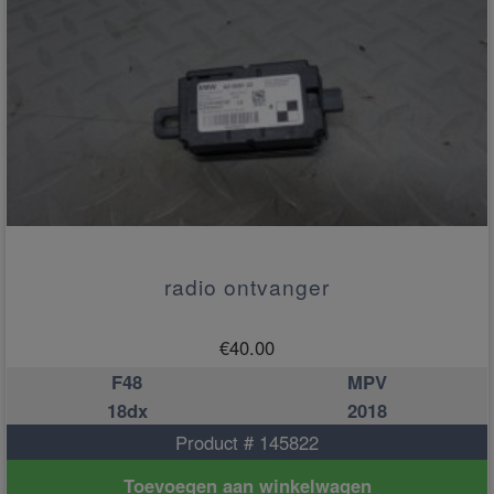
radio ontvanger
€
40.00
F48
MPV
18dx
2018
Product # 145822
Toevoegen aan winkelwagen