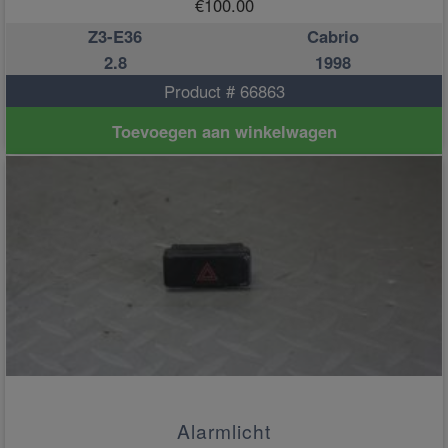
€
100.00
Z3-E36
Cabrio
2.8
1998
Product # 66863
Toevoegen aan winkelwagen
Alarmlicht