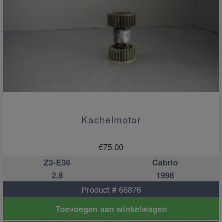
Kachelmotor
€
75.00
Z3-E36
Cabrio
2.8
1998
Product # 66876
Toevoegen aan winkelwagen