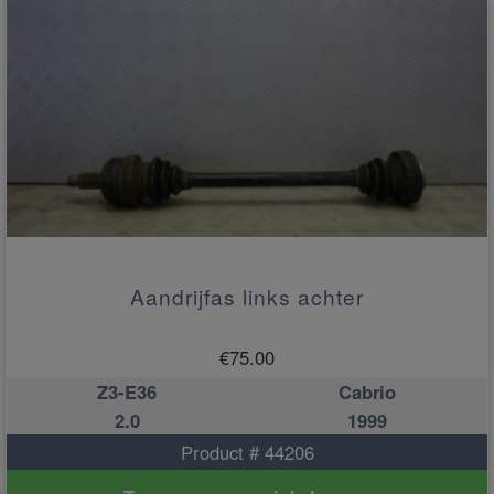
Aandrijfas links achter
€
75.00
Z3-E36
Cabrio
2.0
1999
Product # 44206