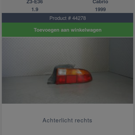
Z3-E36
Cabrio
1.9
1999
Product # 44278
Toevoegen aan winkelwagen
Achterlicht rechts