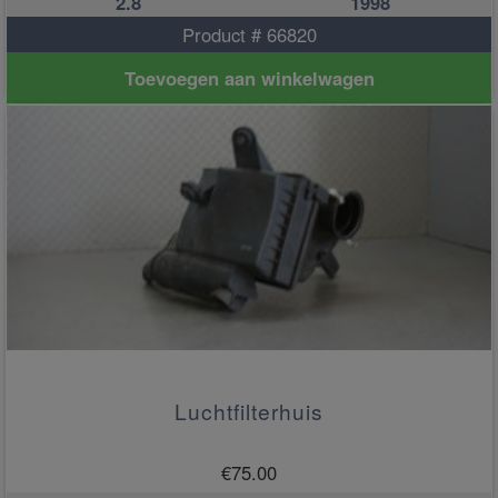
2.8
1998
Product # 66820
Toevoegen aan winkelwagen
Luchtfilterhuis
€
75.00