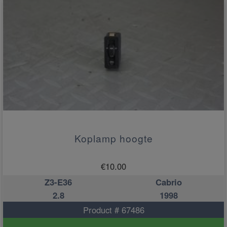
Koplamp hoogte
€
10.00
Z3-E36
Cabrio
2.8
1998
Product # 67486