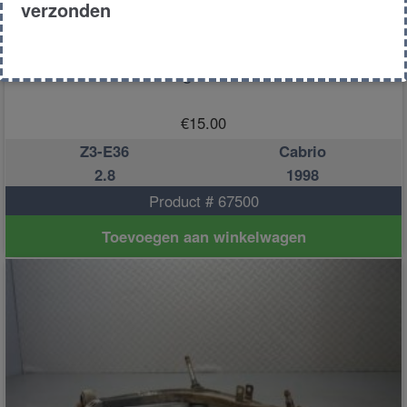
verzonden
Deurvanger links voor
€
15.00
Z3-E36
Cabrio
2.8
1998
Product # 67500
Toevoegen aan winkelwagen