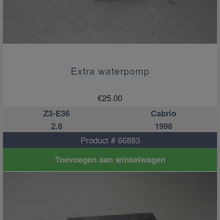
Extra waterpomp
€
25.00
Z3-E36
Cabrio
2.8
1998
Product # 66883
Toevoegen aan winkelwagen