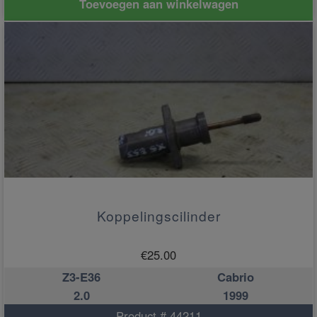
Toevoegen aan winkelwagen
Koppelingscilinder
€
25.00
Z3-E36
Cabrio
2.0
1999
Product # 44211