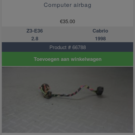
Computer airbag
€
35.00
Z3-E36
Cabrio
2.8
1998
Product # 66788
Toevoegen aan winkelwagen