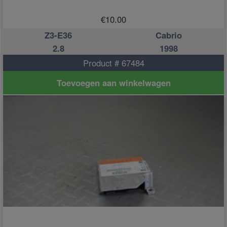
€
10.00
Z3-E36
Cabrio
2.8
1998
Product # 67484
Toevoegen aan winkelwagen