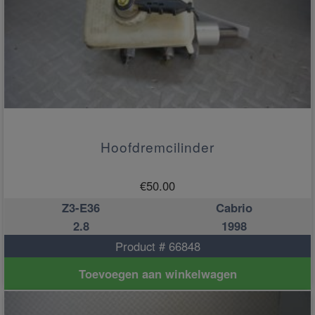
Hoofdremcilinder
€
50.00
Z3-E36
Cabrio
2.8
1998
Product # 66848
Toevoegen aan winkelwagen