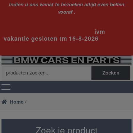
Indien u ons wenst te bezoeken altijd even bellen
vooraf .
ivm
vakantie gesloten tm 16-8-2026
Zoeken
Zoeken
naar:
Home
/
Zoek je product