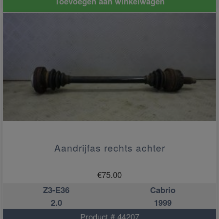
Toevoegen aan winkelwagen
Aandrijfas rechts achter
€
75.00
Z3-E36
Cabrio
2.0
1999
Product # 44207