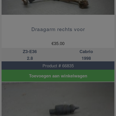
Draagarm rechts voor
€
35.00
Z3-E36
Cabrio
2.8
1998
Product # 66835
Toevoegen aan winkelwagen