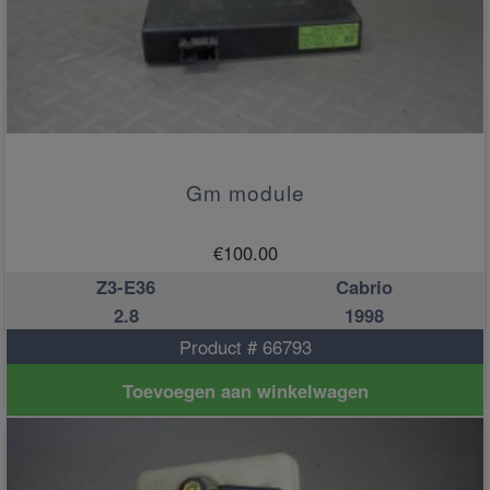
Gm module
€
100.00
Z3-E36
Cabrio
2.8
1998
Product # 66793
Toevoegen aan winkelwagen