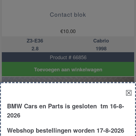
Contact blok
€
10.00
Z3-E36
Cabrio
2.8
1998
Product # 66856
Toevoegen aan winkelwagen
☒
BMW Cars en Parts is gesloten tm 16-8-
2026
Webshop bestellingen worden 17-8-2026