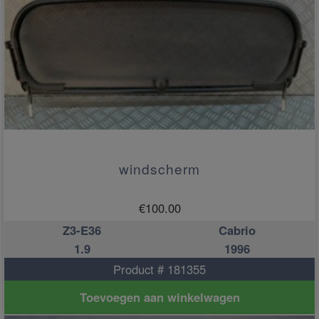
windscherm
€
100.00
Z3-E36
Cabrio
1.9
1996
Product # 181355
Toevoegen aan winkelwagen