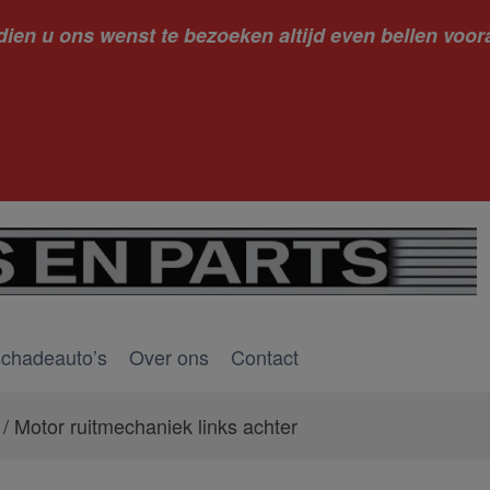
dien u ons wenst te bezoeken altijd even bellen voora
kantie ge
schadeauto’s
Over ons
Contact
/ Motor ruitmechaniek links achter