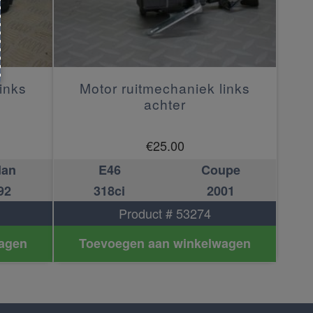
inks
Motor ruitmechaniek links
achter
€
25.00
dan
E46
Coupe
92
318ci
2001
Product # 53274
agen
Toevoegen aan winkelwagen