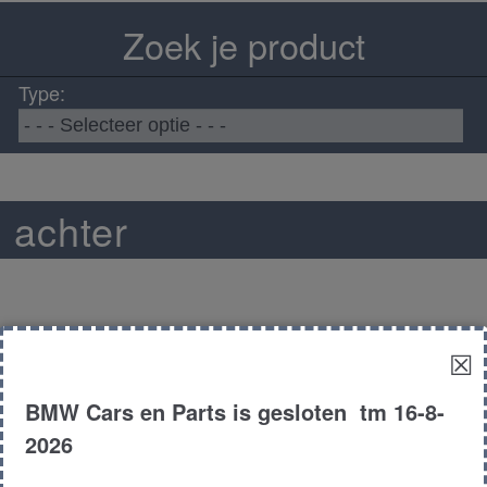
Zoek je product
Type:
 achter
☒
BMW Cars en Parts is gesloten tm 16-8-
2026