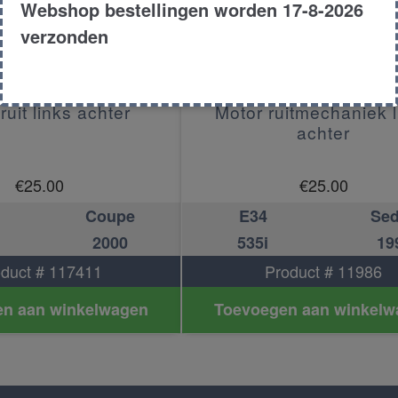
Webshop bestellingen worden 17-8-2026
verzonden
ruit links achter
Motor ruitmechaniek l
achter
€
25.00
€
25.00
Coupe
E34
Se
2000
535i
19
duct # 117411
Product # 11986
n aan winkelwagen
Toevoegen aan winkelw