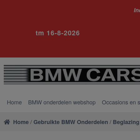
In
ivm va
tm 16-8-2026
Home
BMW onderdelen webshop
Occasions en 
/
/
Home
Gebruikte BMW Onderdelen
Beglazing