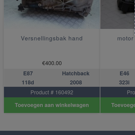
Versnellingsbak hand
motor 
€
400.00
E87
Hatchback
E46
118d
2008
323i
Product # 160492
Pro
Toevoegen aan winkelwagen
Toevoege