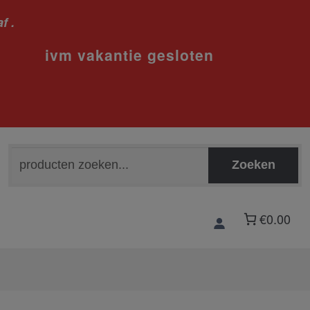
f .
sloten
Zoeken
Zoeken
naar:
€0.00