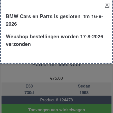
☒
BMW Cars en Parts is gesloten tm 16-8-
2026
Webshop bestellingen worden 17-8-2026
verzonden
Portierruit links voor
€
75.00
E38
Sedan
730d
1998
Product # 124478
Toevoegen aan winkelwagen