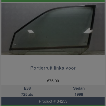
Portierruit links voor
€
75.00
E38
Sedan
725tds
1996
Product # 34253