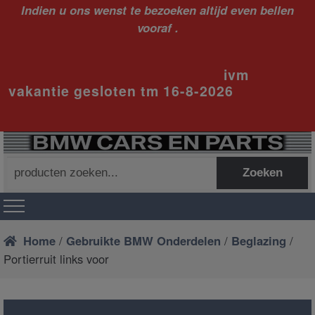
Indien u ons wenst te bezoeken altijd even bellen
vooraf .
ivm
vakantie gesloten tm 16-8-2026
Zoeken
Zoeken
naar:
Home
/
Gebruikte BMW Onderdelen
/
Beglazing
/
Portierruit links voor