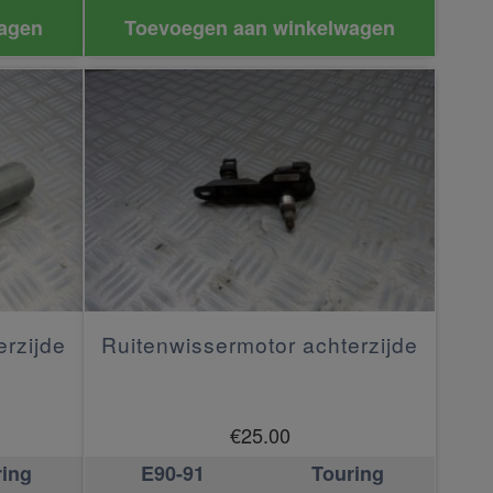
agen
Toevoegen aan winkelwagen
erzijde
Ruitenwissermotor achterzijde
€
25.00
ring
E90-91
Touring