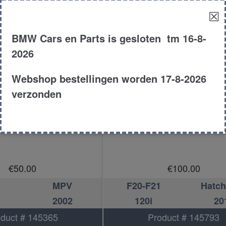
☒
BMW Cars en Parts is gesloten tm 16-8-
2026
Webshop bestellingen worden 17-8-2026
verzonden
ermotor achterzijde
Ruitenwissermotor acht
€
50.00
€
100.00
MPV
F20-F21
Hatc
2002
120i
20
duct # 145365
Product # 145793