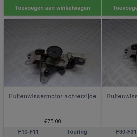
Toevoegen aan winkelwagen
Toevoege
Ruitenwissermotor achterzijde
Ruitenwiss
€
75.00
F10-F11
Touring
F30-F31