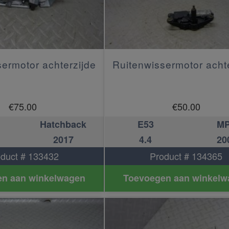
ermotor achterzijde
Ruitenwissermotor acht
€
75.00
€
50.00
Hatchback
E53
M
2017
4.4
20
duct # 133432
Product # 134365
n aan winkelwagen
Toevoegen aan winkelw