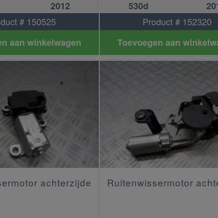
2012
530d
20
duct # 150525
Product # 152320
n aan winkelwagen
Toevoegen aan winkelw
ermotor achterzijde
Ruitenwissermotor acht