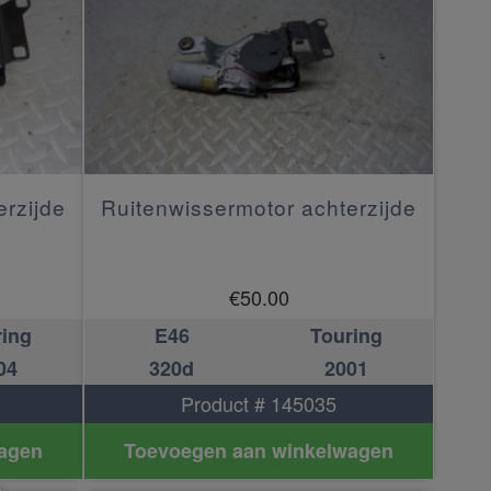
erzijde
Ruitenwissermotor achterzijde
€
50.00
ring
E46
Touring
04
320d
2001
Product # 145035
agen
Toevoegen aan winkelwagen