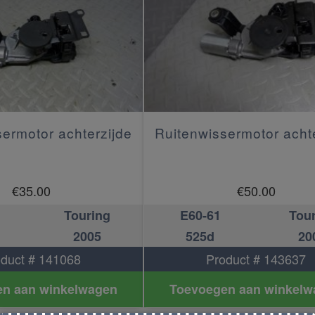
ermotor achterzijde
Ruitenwissermotor acht
€
35.00
€
50.00
Touring
E60-61
Tou
2005
525d
20
duct # 141068
Product # 143637
n aan winkelwagen
Toevoegen aan winkelw