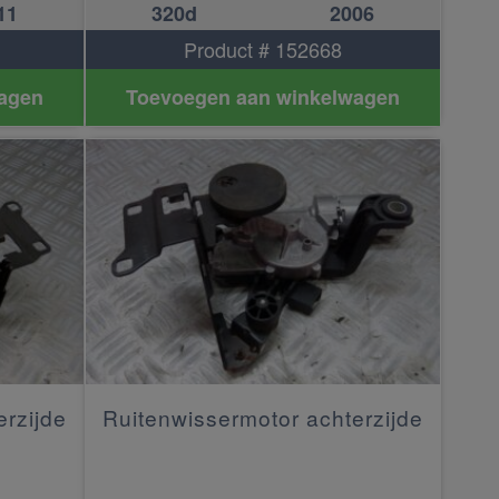
11
320d
2006
Product # 152668
agen
Toevoegen aan winkelwagen
erzijde
Ruitenwissermotor achterzijde