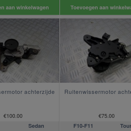
n aan winkelwagen
Toevoegen aan winkelw
ermotor achterzijde
Ruitenwissermotor acht
€
100.00
€
75.00
Sedan
F10-F11
Tou