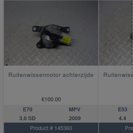
Ruitenwissermotor achterzijde
Ruitenwiss
€
100.00
E70
MPV
E53
3.0 SD
2009
4.4
Product # 145360
Pro