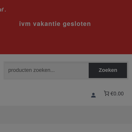
f .
sloten
Zoeken
Zoeken
naar:
€0.00