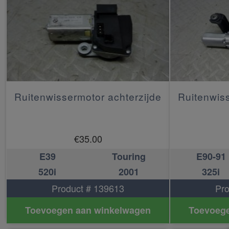
Ruitenwissermotor achterzijde
Ruitenwiss
€
35.00
E39
Touring
E90-91
520i
2001
325i
Product # 139613
Pro
Toevoegen aan winkelwagen
Toevoege