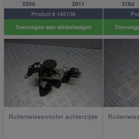
520d
2011
318d
Product # 149136
Pro
Toevoegen aan winkelwagen
Toevoege
Ruitenwissermotor achterzijde
Ruitenwiss