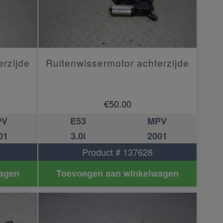
erzijde
Ruitenwissermotor achterzijde
€
50.00
PV
E53
MPV
01
3.0i
2001
Product # 137628
agen
Toevoegen aan winkelwagen