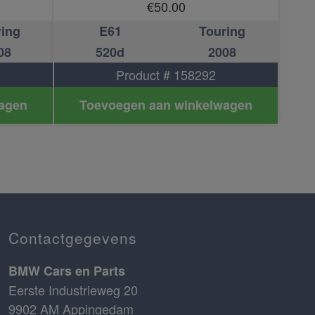
€
50.00
ring
E61
Touring
08
520d
2008
Product # 158292
agen
Toevoegen aan winkelwagen
Contactgegevens
BMW Cars en Parts
Eerste Industrieweg 20
9902 AM Appingedam