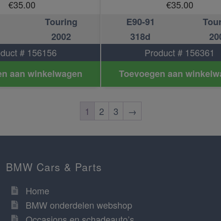
€
35.00
€
35.00
Touring
E90-91
Tou
2002
318d
20
duct # 156156
Product # 156361
n aan winkelwagen
Toevoegen aan winkelw
1
2
3
→
BMW Cars & Parts
Home
BMW onderdelen webshop
Occasions en schadeauto’s