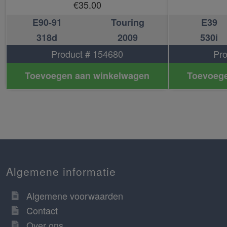
€
35.00
E90-91
Touring
E39
318d
2009
530i
Product # 154680
Pro
Toevoegen aan winkelwagen
Toevoege
Algemene informatie
Algemene voorwaarden
Contact
Over ons