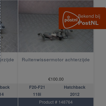
erzijde
Ruitenwissermotor achterzijde
€
100.00
hback
F20-F21
Hatchback
14
118i
2012
Product # 148764