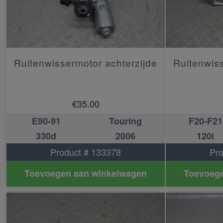
Ruitenwissermotor achterzijde
Ruitenwiss
€
35.00
E90-91
Touring
F20-F21
330d
2006
120i
Product # 133378
Pro
Toevoegen aan winkelwagen
Toevoege