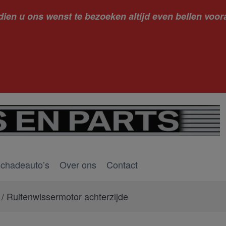
dien u ons wenst te bezoeken altijd even bellen voora
kantie ge
schadeauto’s
Over ons
Contact
/ Ruitenwissermotor achterzijde